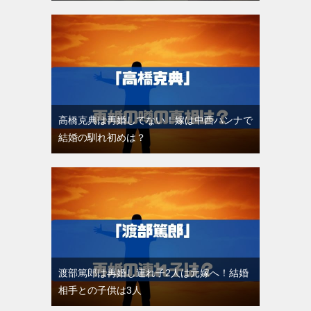
高橋克典は再婚してない！嫁は中西ハンナで
結婚の馴れ初めは？
渡部篤郎は再婚し連れ子2人は元嫁へ！結婚
相手との子供は3人