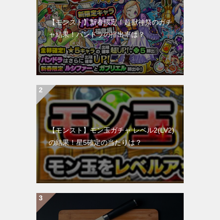
【モンスト】新春限定！超獣神祭のガチ
ャ結果！パンドラの排出率は？
【モンスト】モン玉ガチャ レベル2(LV2)
の結果！星5確定の当たりは？