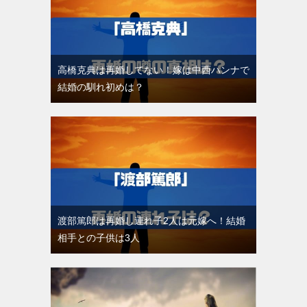
高橋克典は再婚してない！嫁は中西ハンナで
結婚の馴れ初めは？
渡部篤郎は再婚し連れ子2人は元嫁へ！結婚
相手との子供は3人