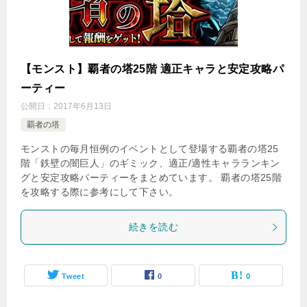
【モンスト】覇者の塔25階 適正キャラと安定攻略パ
ーティー
公開日：
2017年6月13日
覇者の塔
モンストの毎月恒例のイベントとして登場する覇者の塔25
階「鉄壁の闇巨人」のギミック、適正/適性キャラランキン
グと安定攻略パーティーをまとめています。 覇者の塔25階
を攻略する際に参考にして下さい。
続きを読む
Tweet
0
0