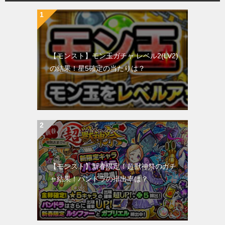
【モンスト】モン玉ガチャ レベル2(LV2)
の結果！星5確定の当たりは？
【モンスト】新春限定！超獣神祭のガチ
ャ結果！パンドラの排出率は？