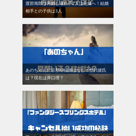
渡部篤郎は再婚し連れ子2人は元嫁へ！結婚
相手との子供は3人
あのちゃんに旦那や結婚はなし！歴代彼氏
は？現在は井口理？