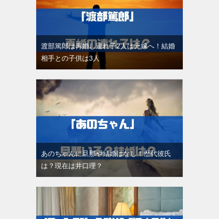
渡部篤郎は再婚し連れ子2人は元嫁へ！結婚
相手との子供は3人
あのちゃんに旦那や結婚はなし！歴代彼氏
は？現在は井口理？