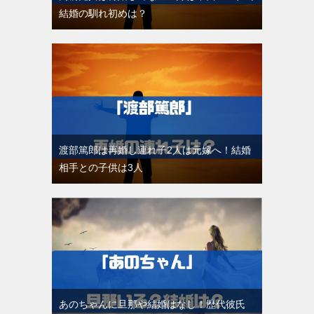
結婚の馴れ初めは？
渡部篤郎は再婚し連れ子2人は元嫁へ！結婚
相手との子供は3人
あのちゃんに旦那や結婚はなし！歴代彼氏