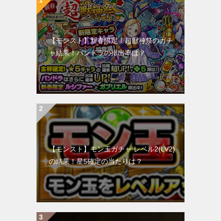
【モンスト】新春限定！超獣神祭のガチ
ャ結果！パンドラの排出率は？
【モンスト】モン玉ガチャ レベル2(LV2)
の結果！星5確定の当たりは？