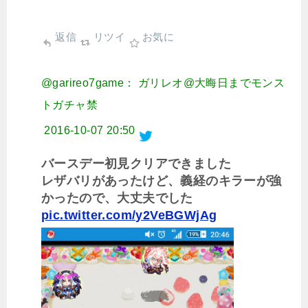
返信
リツイ
お気に
@garireo7game： ガリレオ@大晦日までモンス
トガチャ禁
2016-10-07 20:50
バースデー初見クリアできました
レザバリがあったけど、義経のキラーが強
かったので、大丈夫でした
pic.twitter.com/y2VeBGWjAg