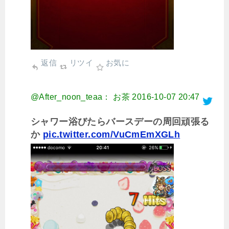
返信
リツイ
お気に
@After_noon_teaa： お茶
2016-10-07 20:47
シャワー浴びたらバースデーの周回頑張る
か
pic.twitter.com/VuCmEmXGLh