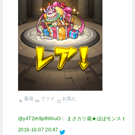
返信
リツイ
お気に
@y4T2rh9pfhfihuO： まさカリ蔵★ほぼモンスト
2016-10-07 20:47