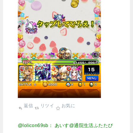
返信
リツイ
お気に
@lolicon69sb： あいす@通院生活ふたたび