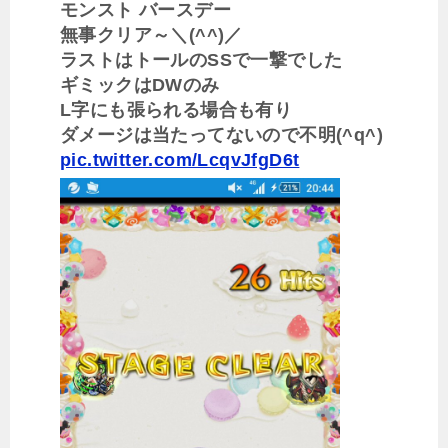
モンスト バースデー
無事クリア～＼(^^)／
ラストはトールのSSで一撃でした
ギミックはDWのみ
L字にも張られる場合も有り
ダメージは当たってないので不明(^q^)
pic.twitter.com/LcqvJfgD6t