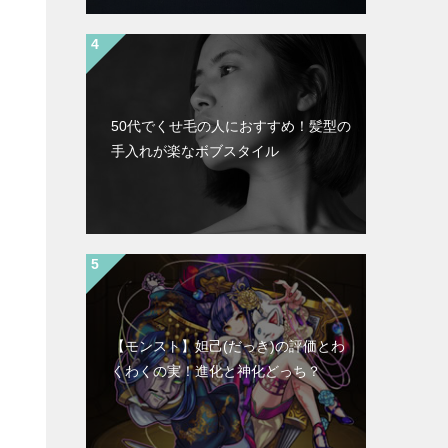
50代でくせ毛の人におすすめ！髪型の
手入れが楽なボブスタイル
【モンスト】妲己(だっき)の評価とわ
くわくの実！進化と神化どっち？