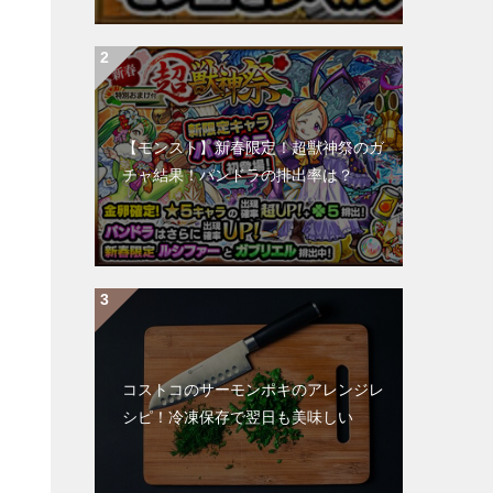
【モンスト】新春限定！超獣神祭のガ
チャ結果！パンドラの排出率は？
コストコのサーモンポキのアレンジレ
シピ！冷凍保存で翌日も美味しい