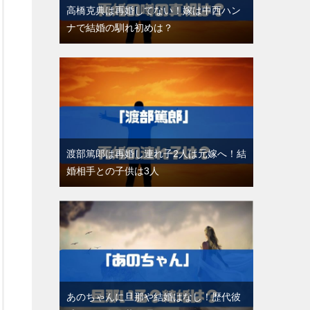
高橋克典は再婚してない！嫁は中西ハン
ナで結婚の馴れ初めは？
渡部篤郎は再婚し連れ子2人は元嫁へ！結
婚相手との子供は3人
あのちゃんに旦那や結婚はなし！歴代彼