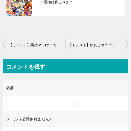
ト！運極は作るべき？
投
【モンスト】栗栖マミ(ホーリーマミ)の評価と運極適正
【モンスト】銀だこオラゴンの評価と運極適正
稿
ナ
コメントを残す
ビ
ゲ
名前
ー
シ
ョ
ン
メール（公開されません）