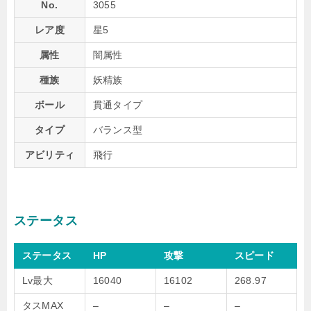
No.
3055
レア度
星5
属性
闇属性
種族
妖精族
ボール
貫通タイプ
タイプ
バランス型
アビリティ
飛行
ステータス
ステータス
HP
攻撃
スピード
Lv最大
16040
16102
268.97
タスMAX
–
–
–