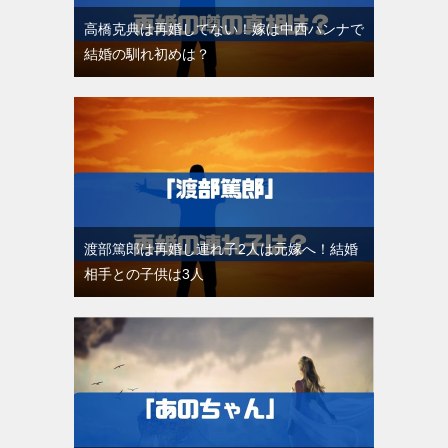
高橋克典は再婚してない！嫁は中西ハンナで
結婚の馴れ初めは？
渡部篤郎は再婚し連れ子2人は元嫁へ！結婚
相手との子供は3人