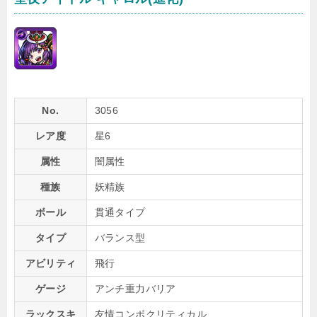
No.
3056
レア度
星6
属性
闇属性
種族
妖精族
ボール
貫通タイプ
タイプ
バランス型
アビリティ
飛行
ゲージ
アンチ重力バリア
ラックスキ
友情コンボクリティカル