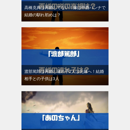
高橋克典は再婚してない！嫁は中西ハンナで
結婚の馴れ初めは？
渡部篤郎は再婚し連れ子2人は元嫁へ！結婚
相手との子供は3人