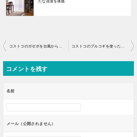
たな清潔を体感
投
コストコのガゼボを台風から守る！値段、設置、強度、そして補強方法
コストコのプルコギを使った殿堂アレンジレシピ！究極のおすすめを紹介
稿
ナ
コメントを残す
ビ
ゲ
名前
ー
シ
ョ
ン
メール（公開されません）