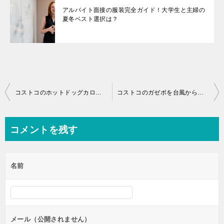
アルバイト面接の服装完全ガイド！大学生と主婦の
夏冬ベスト選択は？
投
コストコのホットドッグカロリーはどれくらい？糖質やタンパク質は？
コストコのガゼボを台風から守る！値段、設置、強度、そして補強方法
稿
ナ
コメントを残す
ビ
ゲ
名前
ー
シ
ョ
ン
メール（公開されません）