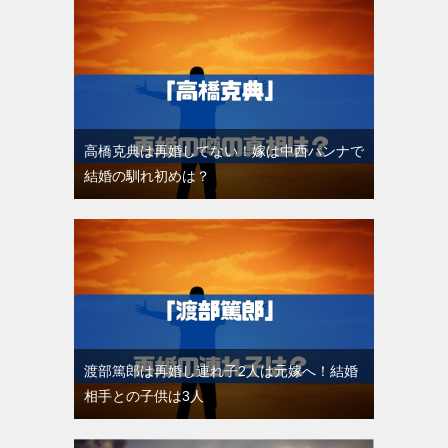
高橋克典は再婚してない！嫁は中西ハンナで
結婚の馴れ初めは？
渡部篤郎は再婚し連れ子2人は元嫁へ！結婚
相手との子供は3人