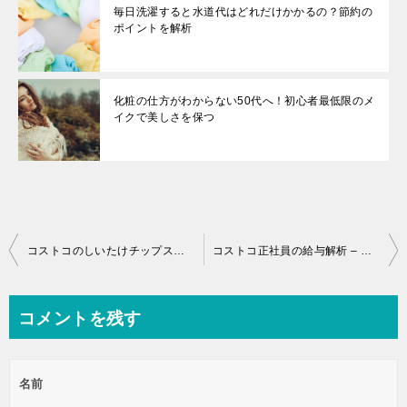
毎日洗濯すると水道代はどれだけかかるの？節約の
ポイントを解析
化粧の仕方がわからない50代へ！初心者最低限のメ
イクで美しさを保つ
投
コストコのしいたけチップス料理アレンジレシピ集！食べ過ぎ注意
コストコ正社員の給与解析 – 知りたい手取り、年収、ボーナスの全貌
稿
ナ
コメントを残す
ビ
ゲ
名前
ー