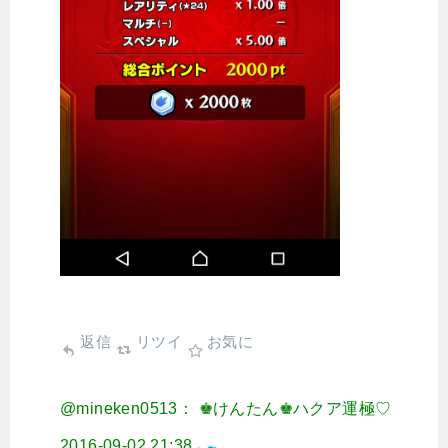
返信
リツイ
お気に
@mineken0513： ♚けんたん♚ハクア運極♡
2016-09-02 21:38