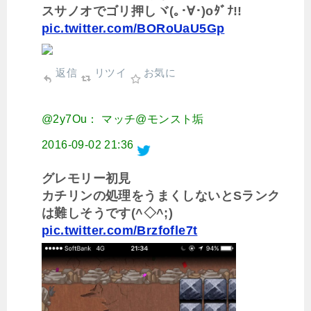
スサノオでゴリ押しヾ(｡･∀･)oﾀﾞﾅ!!
pic.twitter.com/BORoUaU5Gp
返信
リツイ
お気に
@2y7Ou： マッチ@モンスト垢
2016-09-02 21:36
グレモリー初見
カチリンの処理をうまくしないとSランク
は難しそうです(^◇^;)
pic.twitter.com/Brzfofle7t