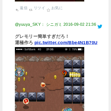
返信
リツイ
お気に
@yuuya_SKY： シニガミ
2016-09-02 21:36
グレモリー簡単すぎだろ！
運極作ろ
pic.twitter.com/Bbe4N1B70U