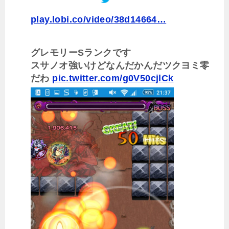
play.lobi.co/video/38d14664…
グレモリーSランクです
スサノオ強いけどなんだかんだツクヨミ零
だわ
pic.twitter.com/g0V50cjlCk