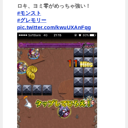
ロキ、ヨミ零がめっちゃ強い！
#モンスト
#グレモリー
pic.twitter.com/kwuUXAnFqg