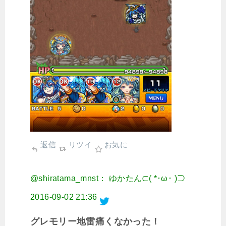
返信
リツイ
お気に
@shiratama_mnst： ゆかたん⊂( *･ω･ )⊃
2016-09-02 21:36
グレモリー地雷痛くなかった！