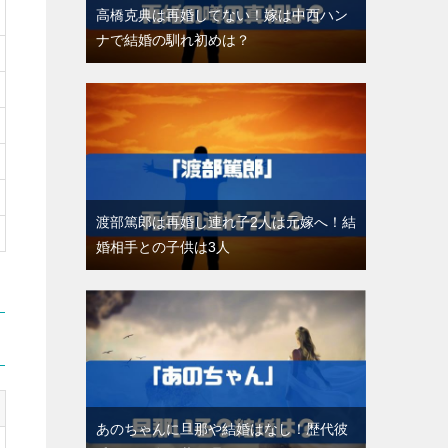
高橋克典は再婚してない！嫁は中西ハン
ナで結婚の馴れ初めは？
渡部篤郎は再婚し連れ子2人は元嫁へ！結
婚相手との子供は3人
あのちゃんに旦那や結婚はなし！歴代彼