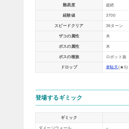
難易度
超絶
経験値
3700
スピードクリア
36ターン
ザコの属性
木
ボスの属性
木
ボスの種族
ロボット族
ドロップ
韋駄天
(★5)
登場するギミック
ギミック
ダメージウォール
–