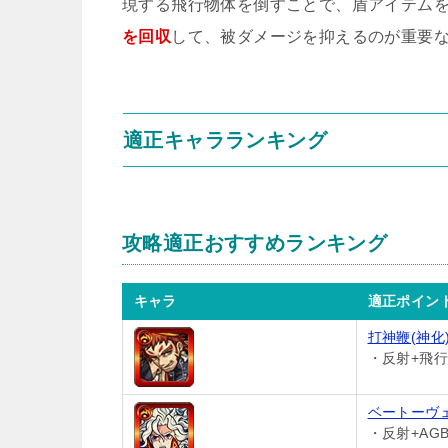
現する飛行物体を倒すことで、盾アイテム
を回収
して、被ダメージを抑えるのが重要
適正キャラランキング
攻略適正おすすめランキング
キャラ
適正ポイン
打神鞭(神化
・反射+飛行/
ベートーヴェ
・反射+AGB