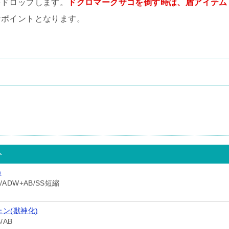
をドロップします。
ドクロマークザコを倒す時は、盾アイテム
なポイントとなります。
ト
)
ADW+AB/SS短縮
ン(獣神化)
/AB