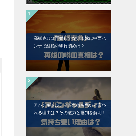
高橋克典は再婚してない！嫁は中西ハ
ンナで結婚の馴れ初めは？
アバンギャルディが気持ち悪いと言わ
れる理由は？その魅力と批判を解明！