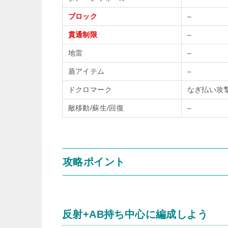
ブロック
–
貫通制限
–
地雷
–
盾アイテム
–
ドクロマーク
なぎ払い攻
敵移動/蘇生/回復
–
攻略ポイント
反射+AB持ち中心に編成しよう