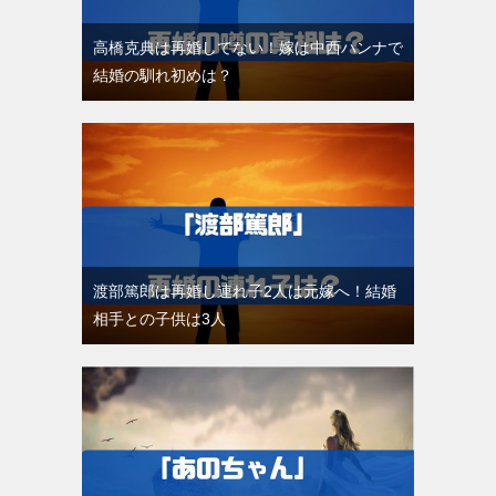
高橋克典は再婚してない！嫁は中西ハンナで
結婚の馴れ初めは？
渡部篤郎は再婚し連れ子2人は元嫁へ！結婚
相手との子供は3人