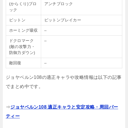
(からくり)ブロ
アンチブロック
ック
ビットン
ビットンブレイカー
ホーミング吸収
–
ドクロマーク
–
(敵の攻撃力・
防御力ダウン)
敵回復
–
ジョヤベルン108の適正キャラや攻略情報は以下の記事
でまとめ中です。
⇒
ジョヤベルン108 適正キャラと安定攻略・周回パー
ティー