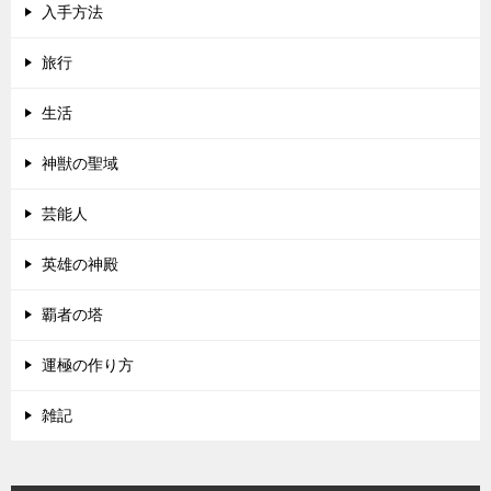
入手方法
旅行
生活
神獣の聖域
芸能人
英雄の神殿
覇者の塔
運極の作り方
雑記