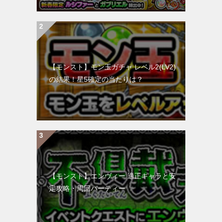
【モンスト】モン玉ガチャ レベル2(LV2)
の結果！星5確定の当たりは？
【モンスト】エンヴィー 適正キャラと安
定攻略・周回パーティー