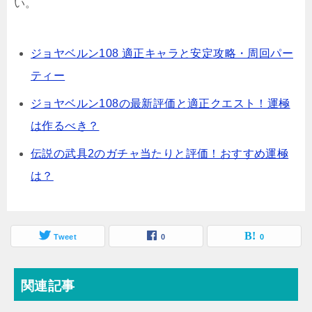
い。
ジョヤベルン108 適正キャラと安定攻略・周回パー
ティー
ジョヤベルン108の最新評価と適正クエスト！運極
は作るべき？
伝説の武具2のガチャ当たりと評価！おすすめ運極
は？
Tweet
0
0
関連記事