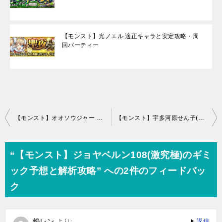
【モンスト】光ノエル 適正キャラと安定攻略・周
回パーティー
投
【モンスト】オオソウジャー 適正キャラと安定攻略・周回パーティー(清掃大作戦)
【モンスト】宇多河原せん子(究極)のギミックと解析攻略(うたがわらせんこ)
稿
ナ
“【モンスト】ジョヤベルン108(激究極)のギミ
ビ
ック予想と解析攻略” への2件のフィードバッ
ゲ
ク
ー
シ
焔レン
より:
返信