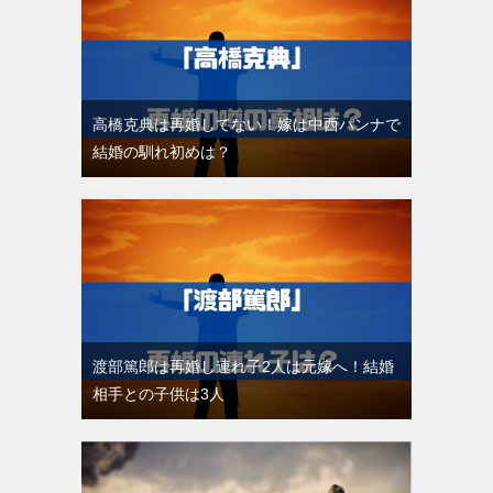
高橋克典は再婚してない！嫁は中西ハンナで
結婚の馴れ初めは？
渡部篤郎は再婚し連れ子2人は元嫁へ！結婚
相手との子供は3人