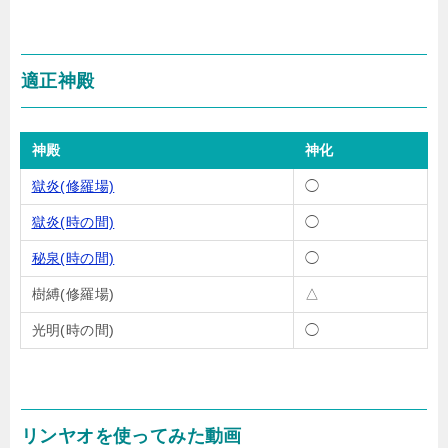
適正神殿
神殿
神化
獄炎(修羅場)
◯
獄炎(時の間)
◯
秘泉(時の間)
◯
樹縛(修羅場)
△
光明(時の間)
◯
リンヤオを使ってみた動画