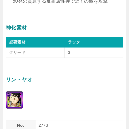
50発の貫通する反射属性弾で近くの敵を攻撃
神化素材
必要素材
ラック
グリード
3
リン・ヤオ
No.
2773