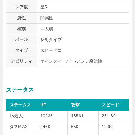
レア度
星5
属性
闇属性
種族
亜人族
ボール
反射タイプ
タイプ
スピード型
アビリティ
マインスイーパー/アンチ魔法陣
ステータス
ステータス
HP
攻撃
スピード
Lv最大
10935
13561
251.30
タスMAX
2460
650
11.90