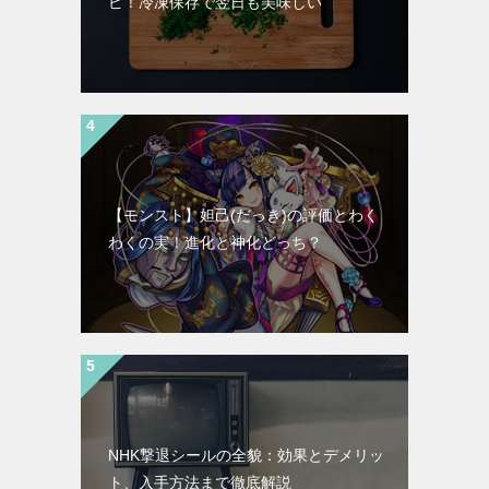
ピ！冷凍保存で翌日も美味しい
【モンスト】妲己(だっき)の評価とわく
わくの実！進化と神化どっち？
NHK撃退シールの全貌：効果とデメリッ
ト、入手方法まで徹底解説