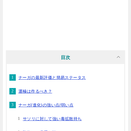
目次
ナーガの最新評価と簡易ステータス
運極は作るべき？
ナーガ(進化)の強い点/弱い点
サソリに対して強い毒拡散持ち