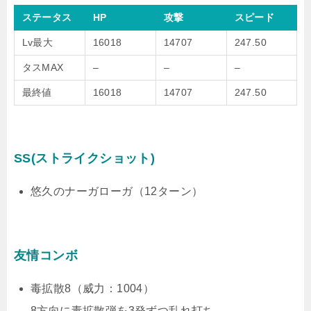
ステータス
HP
攻撃
スピード
Lv最大
16018
14707
247.50
タスMAX
–
–
–
最終値
16018
14707
247.50
SS(ストライクショット)
悠久のナーガローガ（12ターン）
友情コンボ
毒拡散8（威力：1004）
8方向に毒拡散弾を3発ずつ乱れ打ち