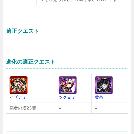
適正クエスト
進化の適正クエスト
イザナミ
ツクヨミ
黄泉
覇者の塔25階
–
–