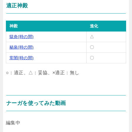
適正神殿
神殿
進化
獄炎(時の間)
△
秘泉(時の間)
〇
常闇(時の間)
〇
○：適正、△：妥協、×適正：無し
ナーガを使ってみた動画
編集中