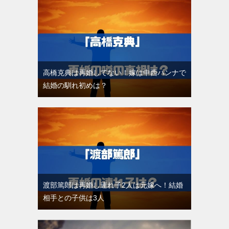
高橋克典は再婚してない！嫁は中西ハンナで
結婚の馴れ初めは？
渡部篤郎は再婚し連れ子2人は元嫁へ！結婚
相手との子供は3人