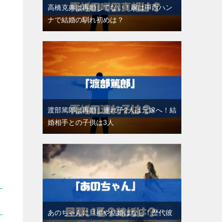
高橋克典は再婚してない！嫁は中西ハン
ナで結婚の馴れ初めは？
渡部篤郎は再婚し連れ子2人は元嫁へ！結
婚相手との子供は3人
あのちゃんに旦那や結婚はなし！歴代彼