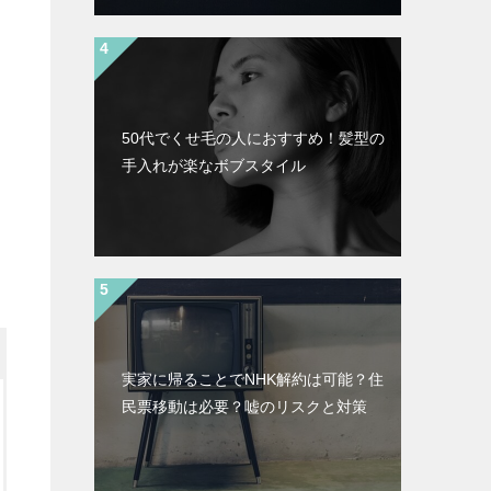
50代でくせ毛の人におすすめ！髪型の
手入れが楽なボブスタイル
実家に帰ることでNHK解約は可能？住
民票移動は必要？嘘のリスクと対策