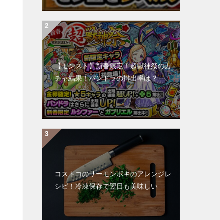
【モンスト】新春限定！超獣神祭のガ
チャ結果！パンドラの排出率は？
コストコのサーモンポキのアレンジレ
シピ！冷凍保存で翌日も美味しい