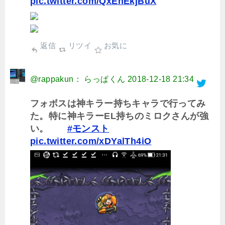
pic.twitter.com/QxEhEkjBuX
返信
リツイ
お気に
@rappakun： らっぱくん
2018-12-18 21:34
フォボスは神キラー持ちキャラで行ってみ
た。特に神キラーEL持ちのミロクさんが強
い。
#モンスト
pic.twitter.com/xDYalTh4iO