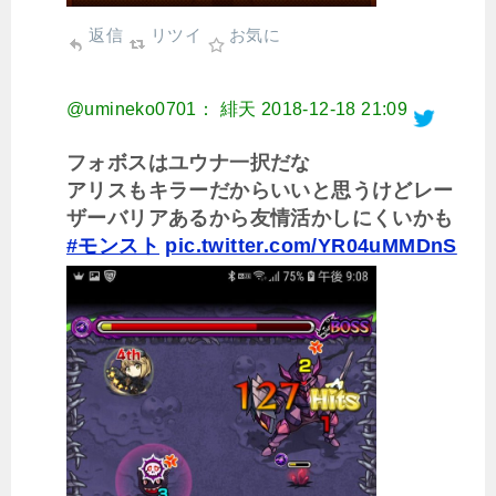
返信
リツイ
お気に
@umineko0701： 緋天
2018-12-18 21:09
フォボスはユウナ一択だな
アリスもキラーだからいいと思うけどレー
ザーバリアあるから友情活かしにくいかも
#モンスト
pic.twitter.com/YR04uMMDnS