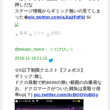
押しだな
ステージ情報からギミック無いの見てしま
った�
pic.twitter.com/aJia2FdfSI
SI
返信
リツイ
お気に
@tekepii_monst： ☆てけぴぃ☆
2018-12-18 21:10
☆5以下制限クエスト【フォボス】
ギミック:無し
ドクロ発動で約8000の狭い範囲の白爆発な
お、ドクロマークがついた雑魚は直殴り倍
率up(？)
pic.twitter.com/dcBOOVuBGy