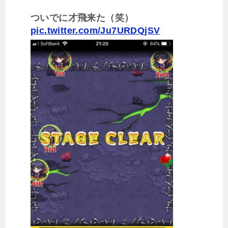
ついでに才飛来た（笑）
pic.twitter.com/Ju7URDQjSV