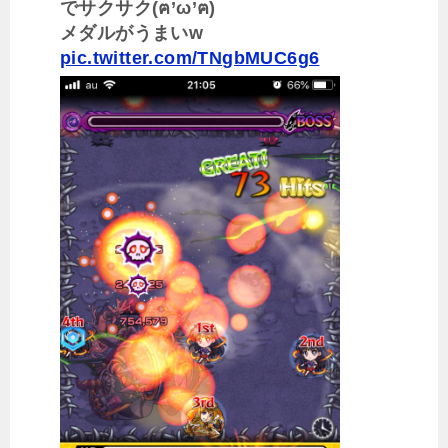
でサクサク(ฅ’ω’ฅ)
メダルがうまいw
pic.twitter.com/TNgbMUC6g6