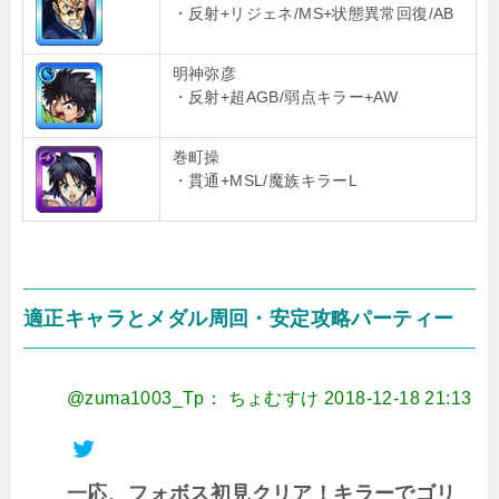
・反射+リジェネ/MS+状態異常回復/AB
明神弥彦
・反射+超AGB/弱点キラー+AW
巻町操
・貫通+MSL/魔族キラーL
適正キャラとメダル周回・安定攻略パーティー
@zuma1003_Tp： ちょむすけ
2018-12-18 21:13
一応、フォボス初見クリア！キラーでゴリ