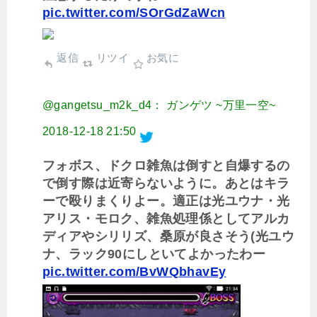
pic.twitter.com/SOrGdZaWcn
返信
リツイ
お気に
@gangetsu_m2k_d4： ガンゲツ ~万里一空~
2018-12-18 21:50
フォボス、ドクロ雑魚は倒すと自爆するの
で倒す際は近寄らないように。あとはキラ
ーで殴りまくりよー。適正は光ユウナ・光
アリス・モロク、雑魚処理係としてアルカ
ディアやシリリズ、桑原が良さそう(光ユウ
ナ、ラック90にしといてよかったわー
pic.twitter.com/BvWQbhavEy