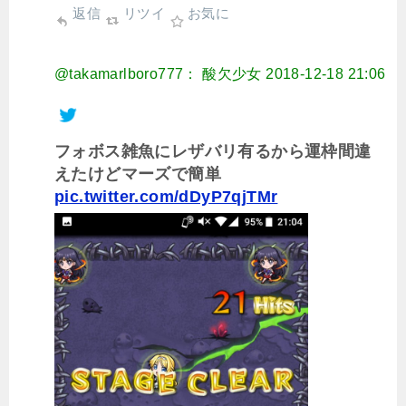
返信
リツイ
お気に
@takamarlboro777： 酸欠少女
2018-12-18 21:06
フォボス雑魚にレザバリ有るから運枠間違
えたけどマーズで簡単
pic.twitter.com/dDyP7qjTMr