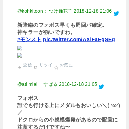
@kohkitoon： つけ麺花子
2018-12-18 21:06
新降臨のフォボス早くも周回パ確定。
神キラーが強いですわ。
#モンスト
pic.twitter.com/AXiFaEgSEg
返信
リツイ
お気に
@atlimial： すばる
2018-12-18 21:05
フォボス
誰でも行ける上にメダルもおいしい＼( ‘ω’)
／
ドクロからの小規模爆発があるので配置に
注意するだけですね〜