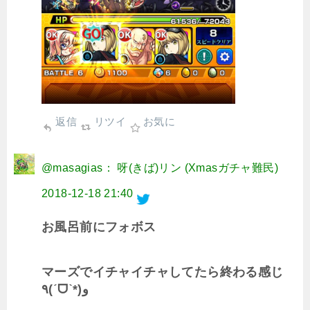
返信
リツイ
お気に
@masagias： 呀(きば)リン (Xmasガチャ難民)
2018-12-18 21:40
お風呂前にフォボス
マーズでイチャイチャしてたら終わる感じ
٩(ˊᗜˋ*)و