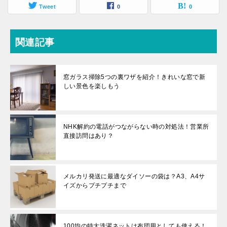
Tweet
0
0
関連記事
窓ガラス掃除5つの裏ワザを紹介！きれいな窓で新
しい景色を楽しもう
NHK解約の電話がつながらない時の対処法！営業所
直接訪問はあり？
メルカリ発送に最適なダイソーの袋は？A3、A4サ
イズからプチプチまで
100均の特大洗濯ネットは布団用としても使える！