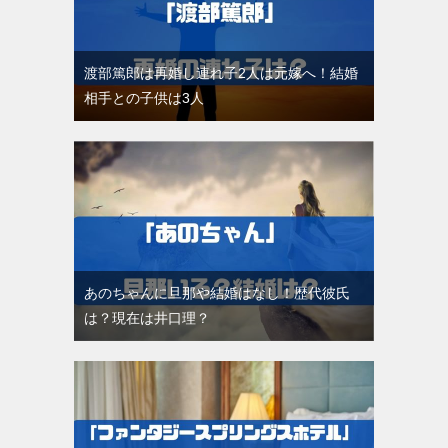
渡部篤郎は再婚し連れ子2人は元嫁へ！結婚
相手との子供は3人
あのちゃんに旦那や結婚はなし！歴代彼氏
は？現在は井口理？