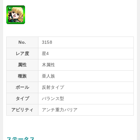
No.
3158
レア度
星4
属性
木属性
種族
亜人族
ボール
反射タイプ
タイプ
バランス型
アビリティ
アンチ重力バリア
ステータス