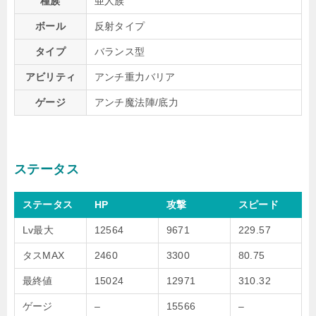
種族
亜人族
ボール
反射タイプ
タイプ
バランス型
アビリティ
アンチ重力バリア
ゲージ
アンチ魔法陣/底力
ステータス
ステータス
HP
攻撃
スピード
Lv最大
12564
9671
229.57
タスMAX
2460
3300
80.75
最終値
15024
12971
310.32
ゲージ
–
15566
–