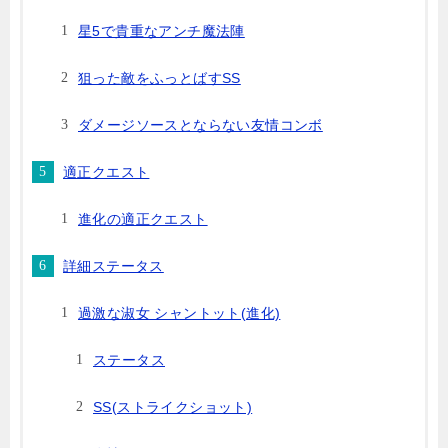
星5で貴重なアンチ魔法陣
狙った敵をふっとばすSS
ダメージソースとならない友情コンボ
適正クエスト
進化の適正クエスト
詳細ステータス
過激な淑女 シャントット(進化)
ステータス
SS(ストライクショット)