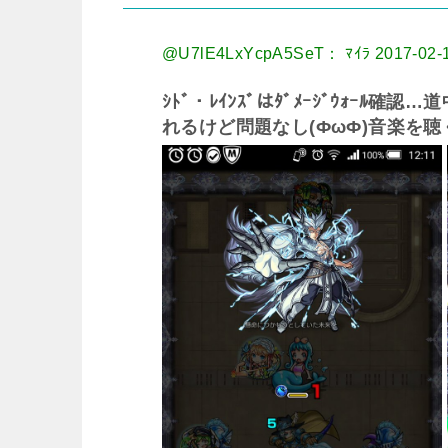
@U7lE4LxYcpA5SeT： ﾏｲﾗ
2017-02-
ｼﾄﾞ・ﾚｲﾝｽﾞはﾀﾞﾒｰｼﾞｳｫｰ
れるけど問題なし(ФωФ)音楽を聴く