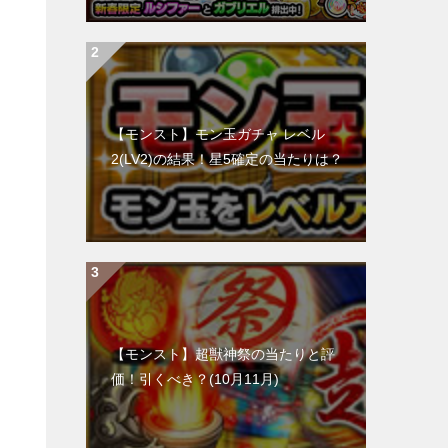
【モンスト】モン玉ガチャ レベル
2(LV2)の結果！星5確定の当たりは？
【モンスト】超獣神祭の当たりと評
価！引くべき？(10月11月)