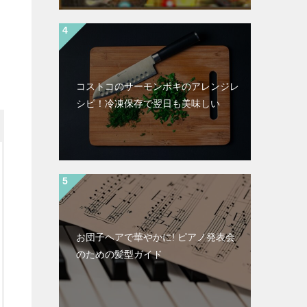
コストコのサーモンポキのアレンジレ
シピ！冷凍保存で翌日も美味しい
お団子ヘアで華やかに! ピアノ発表会
のための髪型ガイド