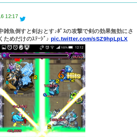
16 12:17
ﾙ確認…道中雑魚倒すと剣おとす♪ﾎﾞｽの攻撃で剣の効果無効にさ
ためだけのｽﾃｰｼﾞ♪
pic.twitter.com/sSZ9hpLpLX