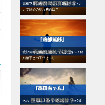
高橋克典は再婚してない！嫁は中西ハン
ナで結婚の馴れ初めは？
渡部篤郎は再婚し連れ子2人は元嫁へ！結
婚相手との子供は3人
あのちゃんに旦那や結婚はなし！歴代彼