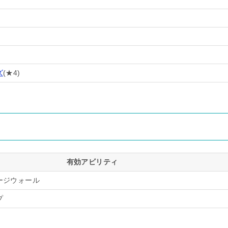
ズ
(★4)
有効アビリティ
ージウォール
プ