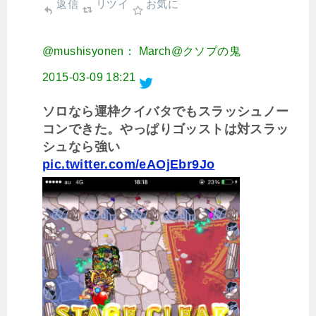
返信
リツイ
お気に
@mushisyonen： March@クソプの鬼
2015-03-09 18:21
ソロなら運枠クイバタでもスラッシュノー
コンできた。やっぱりゴッストは対スラッ
シュなら強い
pic.twitter.com/eAOjEbr9Jo