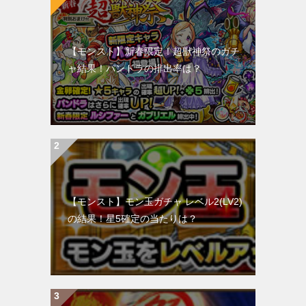
【モンスト】新春限定！超獣神祭のガチ
ャ結果！パンドラの排出率は？
【モンスト】モン玉ガチャ レベル2(LV2)
の結果！星5確定の当たりは？