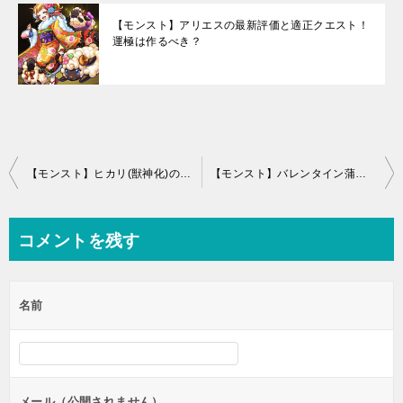
【モンスト】アリエスの最新評価と適正クエスト！
運極は作るべき？
投
【モンスト】ヒカリ(獣神化)の評価！わくわくの実と適正クエスト
【モンスト】バレンタイン蒲公英(タンポポ)の最新評価とステータス
稿
ナ
コメントを残す
ビ
ゲ
名前
ー
シ
ョ
ン
メール（公開されません）