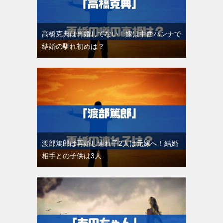
高橋克典は再婚してない！嫁は中西ハンナで
結婚の馴れ初めは？
渡部篤郎は再婚し連れ子2人は元嫁へ！結婚
相手との子供は3人