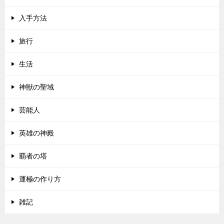
入手方法
旅行
生活
神獣の聖域
芸能人
英雄の神殿
覇者の塔
運極の作り方
雑記