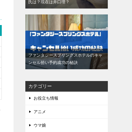
氏は？現在は井口理？
ファンタジースプリングスホテルのキャ
ンセル拾い予約成功の秘訣
カテゴリー
お役立ち情報
も
アニメ
ウマ娘