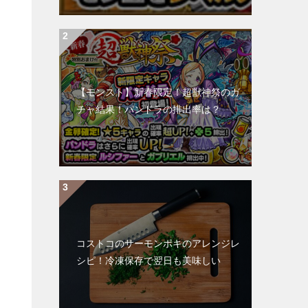
【モンスト】新春限定！超獣神祭のガ
チャ結果！パンドラの排出率は？
コストコのサーモンポキのアレンジレ
シピ！冷凍保存で翌日も美味しい