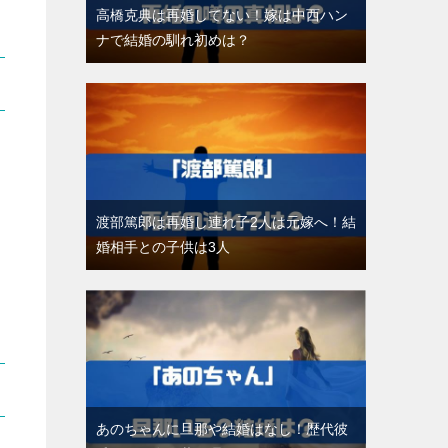
高橋克典は再婚してない！嫁は中西ハン
ナで結婚の馴れ初めは？
渡部篤郎は再婚し連れ子2人は元嫁へ！結
婚相手との子供は3人
あのちゃんに旦那や結婚はなし！歴代彼