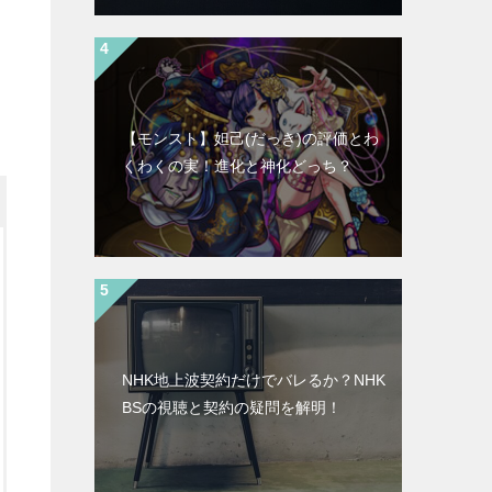
【モンスト】妲己(だっき)の評価とわ
くわくの実！進化と神化どっち？
NHK地上波契約だけでバレるか？NHK
BSの視聴と契約の疑問を解明！