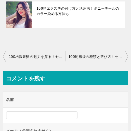
100均エクステの付け方と活用法！ポニーテールの
カラー染める方法も
投
100均温泉卵の魅力を探る！セリアとキャンドゥの製品比較
100均紙袋の種類と選び方！セリアの大きい紙袋がおすすめ
稿
ナ
コメントを残す
ビ
ゲ
名前
ー
シ
ョ
ン
メール（公開されません）