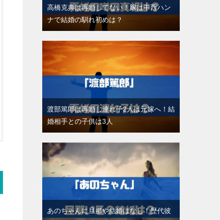
高橋克典は再婚してない！嫁は中西ハン
ナで結婚の馴れ初めは？
渡部篤郎は再婚し連れ子2人は元嫁へ！結
婚相手との子供は3人
あのちゃんに旦那や結婚はなし！歴代彼