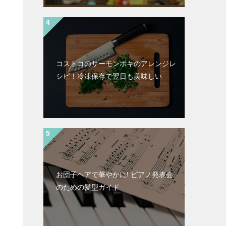
コストコのサーモンポキのアレンジレ
シピ！冷凍保存で翌日も美味しい
お団子ヘアで華やかに! ピアノ発表会
のための髪型ガイド