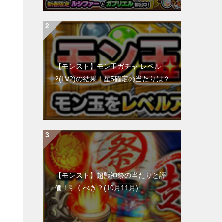
【モンスト】モン玉ガチャ レベル
2(LV2)の結果！星5確定の当たりは？
【モンスト】超獣神祭の当たりと評
価！引くべき？(10月11月)