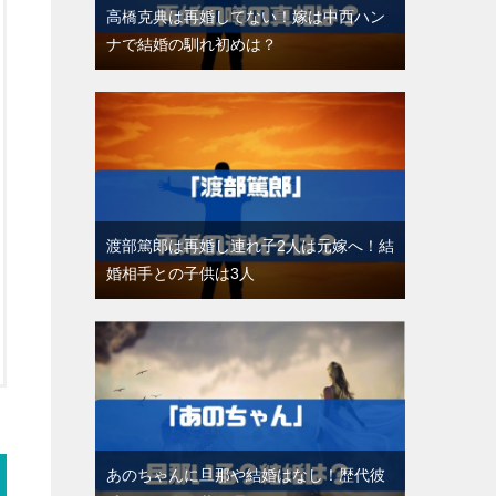
高橋克典は再婚してない！嫁は中西ハン
ナで結婚の馴れ初めは？
渡部篤郎は再婚し連れ子2人は元嫁へ！結
婚相手との子供は3人
あのちゃんに旦那や結婚はなし！歴代彼