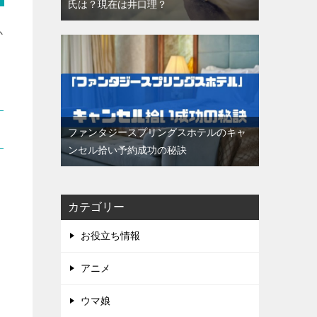
氏は？現在は井口理？
か
ファンタジースプリングスホテルのキャ
ンセル拾い予約成功の秘訣
カテゴリー
お役立ち情報
アニメ
ウマ娘