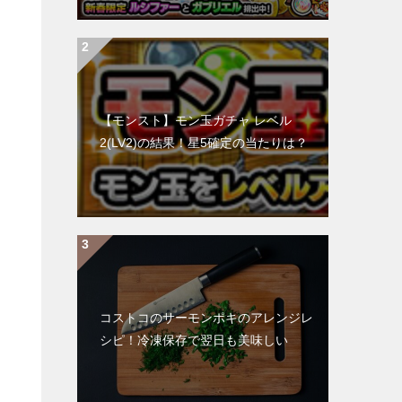
【モンスト】モン玉ガチャ レベル
2(LV2)の結果！星5確定の当たりは？
コストコのサーモンポキのアレンジレ
シピ！冷凍保存で翌日も美味しい