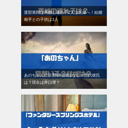
渡部篤郎は再婚し連れ子2人は元嫁へ！結婚
相手との子供は3人
あのちゃんに旦那や結婚はなし！歴代彼氏
は？現在は井口理？