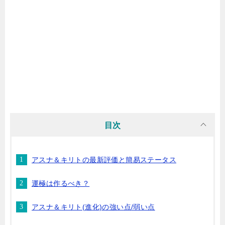
目次
アスナ＆キリトの最新評価と簡易ステータス
運極は作るべき？
アスナ＆キリト(進化)の強い点/弱い点