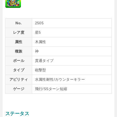
No.
2505
レア度
星5
属性
木属性
種族
神
ボール
貫通タイプ
タイプ
砲撃型
アビリティ
水属性耐性/カウンターキラー
ゲージ
飛行/SSターン短縮
ステータス