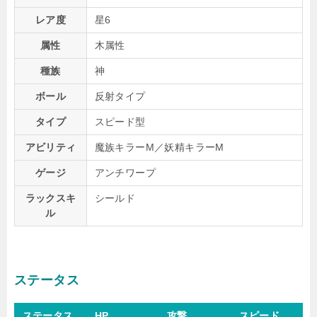
レア度
星6
属性
木属性
種族
神
ボール
反射タイプ
タイプ
スピード型
アビリティ
魔族キラーM／妖精キラーM
ゲージ
アンチワープ
ラックスキ
シールド
ル
ステータス
ステータス
HP
攻撃
スピード