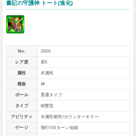
書記の守護神 トート(進化)
No.
2506
レア度
星6
属性
木属性
種族
神
ボール
貫通タイプ
タイプ
砲撃型
アビリティ
水属性耐性/カウンターキラー
ゲージ
飛行/SSターン短縮