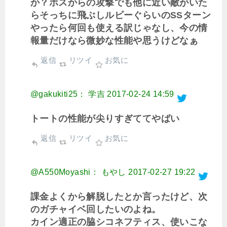
か？ボスからの攻撃でも他に近い敵がいた
らそっちに飛ぶしルビーぐらいのSSターン
やったら何回も使える訳じゃなし、今の情
報量だけなら微妙な性能や思うけどなぁ
返信
リツイ
お気に
@gakukiti25： 学吉
2017-02-24 14:59
トートの性能が尖りすぎててやばい
返信
リツイ
お気に
@A550Moyashi： もやし
2017-02-27 19:22
課金よくから解脱したとか言ったけど、次
のガチャイベ回したいのよね。
カイン適正の脇シコネフティス、使いこな