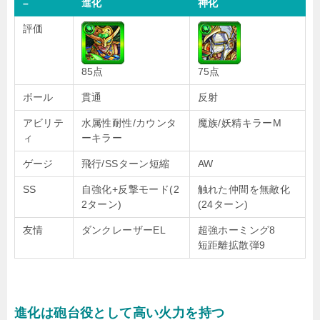
–
進化
神化
評価
85点
75点
ボール
貫通
反射
アビリテ
水属性耐性/カウンタ
魔族/妖精キラーM
ィ
ーキラー
ゲージ
飛行/SSターン短縮
AW
SS
自強化+反撃モード(2
触れた仲間を無敵化
2ターン)
(24ターン)
友情
ダンクレーザーEL
超強ホーミング8
短距離拡散弾9
進化は砲台役として高い火力を持つ