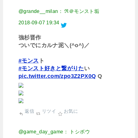
@grande__milan： ℜ＠モンスト垢
2018-09-07 19:34
強杉晋作
ついでにカルナ泥＼(^o^)／
#モンス
ト
#モンスト好きと繋がりた
い
pic.twitter.com/zpo3Z2PX0Q
Q
返信
リツイ
お気に
@game_day_game： トシボウ