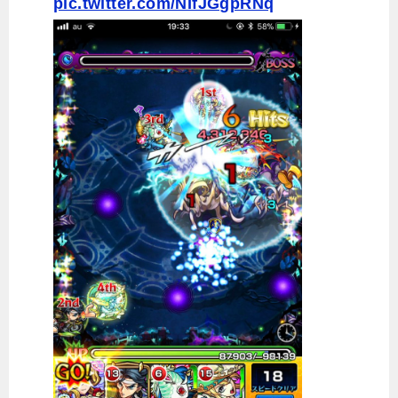
pic.twitter.com/NIfJGgpRNq