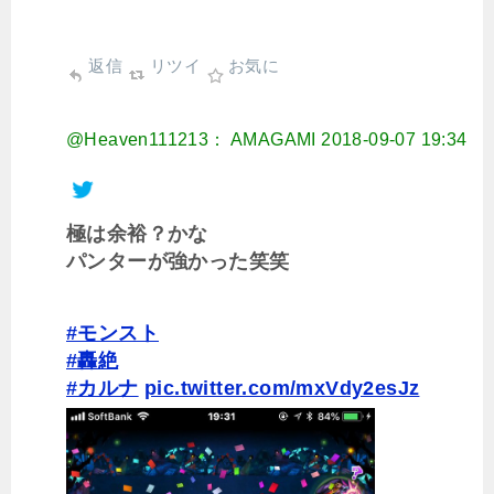
返信
リツイ
お気に
@Heaven111213： AMAGAMI
2018-09-07 19:34
極は余裕？かな
パンターが強かった笑笑
#モンスト
#轟絶
#カルナ
pic.twitter.com/mxVdy2esJz