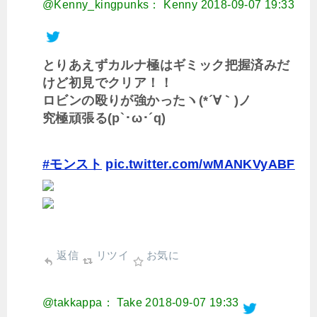
@Kenny_kingpunks： Kenny
2018-09-07 19:33
とりあえずカルナ極はギミック把握済みだ
けど初見でクリア！！
ロビンの殴りが強かったヽ(*´∀｀)ノ
究極頑張る(p`･ω･´q)
#モンスト
pic.twitter.com/wMANKVyABF
返信
リツイ
お気に
@takkappa： Take
2018-09-07 19:33