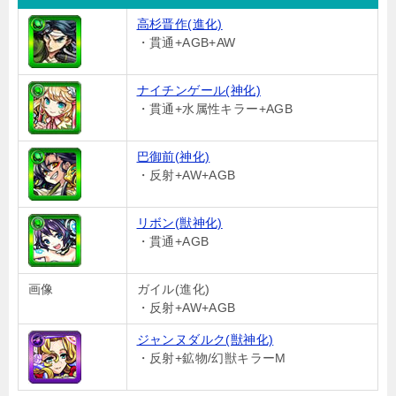
高杉晋作(進化)
・貫通+AGB+AW
ナイチンゲール(神化)
・貫通+水属性キラー+AGB
巴御前(神化)
・反射+AW+AGB
リボン(獣神化)
・貫通+AGB
画像
ガイル(進化)
・反射+AW+AGB
ジャンヌダルク(獣神化)
・反射+鉱物/幻獣キラーM