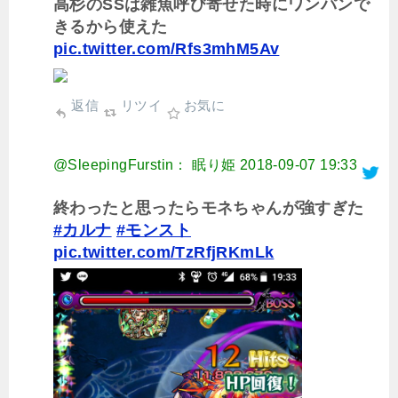
高杉のSSは雑魚呼び寄せた時にワンパンで
きるから使えた
pic.twitter.com/Rfs3mhM5Av
返信
リツイ
お気に
@SleepingFurstin： 眠り姫
2018-09-07 19:33
終わったと思ったらモネちゃんが強すぎた
#カルナ
#モンスト
pic.twitter.com/TzRfjRKmLk