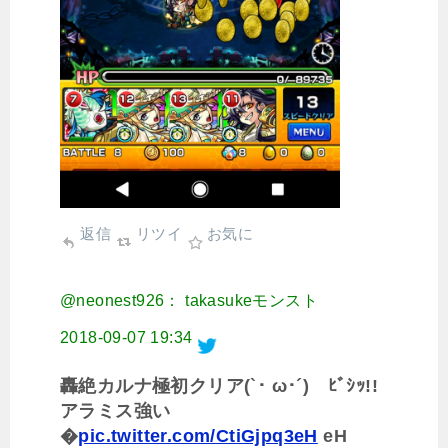
返信
リツイ
お気に
@neonest926： takasukeモンスト
2018-09-07 19:34
轟絶カルナ極初クリア(`･ ω･´)ゞﾋﾞｼｯ!!
アラミス強い
�
pic.twitter.com/CtiGjpq3eH
eH