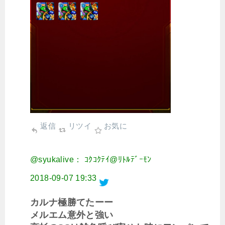
返信
リツイ
お気に
@syukalive： ｺｸｺｸﾃｲ@ﾘﾄﾙﾃﾞｰﾓﾝ
2018-09-07 19:33
カルナ極勝てたーー
メルエム意外と強い