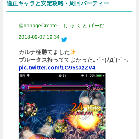
適正キャラと安定攻略・周回パーティー
@hanageCreate： し ゅ く と げーむ
2018-09-07 19:34
カルナ極勝てました
ブルータス持っててよかった｡･ﾟ･(ﾉД`)･ﾟ･｡
pic.twitter.com/1G95sazZV4