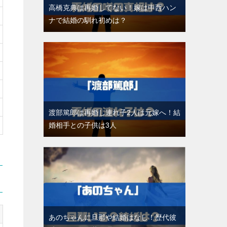
高橋克典は再婚してない！嫁は中西ハン
ナで結婚の馴れ初めは？
渡部篤郎は再婚し連れ子2人は元嫁へ！結
婚相手との子供は3人
あのちゃんに旦那や結婚はなし！歴代彼