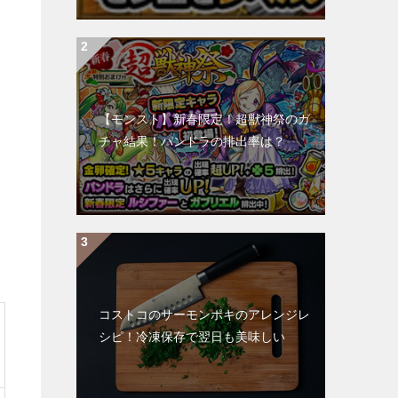
【モンスト】新春限定！超獣神祭のガ
チャ結果！パンドラの排出率は？
コストコのサーモンポキのアレンジレ
シピ！冷凍保存で翌日も美味しい