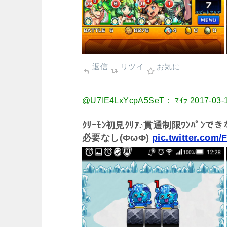
返信
リツイ
お気に
@U7lE4LxYcpA5SeT： ﾏｲﾗ
2017-03-
ｸﾘｰﾓﾝ初見ｸﾘｱ♪貫通制限ﾜﾝﾊﾟﾝ
必要なし(ФωФ)
pic.twitter.co