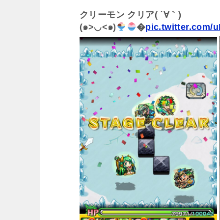
クリーモン クリア( ´∀｀)
(๑>◡<๑)
�
pic.twitter.com