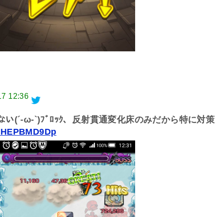
17 12:36
できない(´-ω-`)ﾌﾞﾛｯｸ、反射貫通変化床のみだから特に対策
m/FHEPBMD9Dp