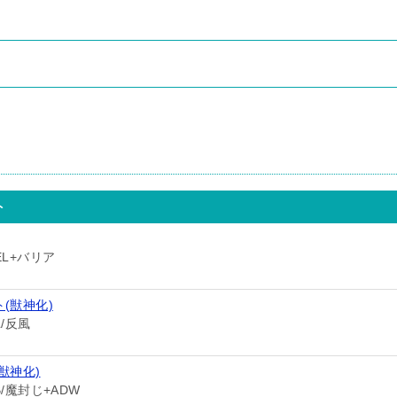
ト
EL+バリア
(獣神化)
/反風
獣神化)
/魔封じ+ADW