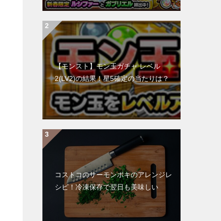
【モンスト】モン玉ガチャ レベル
2(LV2)の結果！星5確定の当たりは？
コストコのサーモンポキのアレンジレ
シピ！冷凍保存で翌日も美味しい