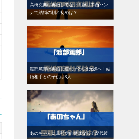
高橋克典は再婚してない！嫁は中西ハン
ナで結婚の馴れ初めは？
渡部篤郎は再婚し連れ子2人は元嫁へ！結
婚相手との子供は3人
あのちゃんに旦那や結婚はなし！歴代彼