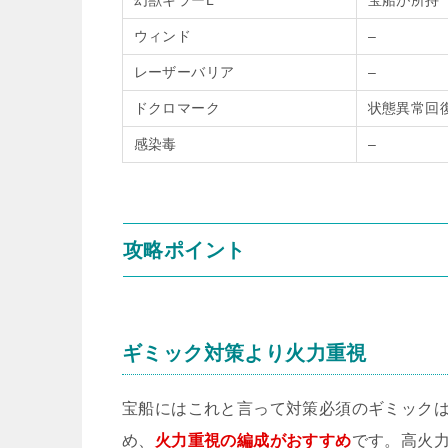
幻獣キラーL
宝船が所持
ウィンド
–
レーザーバリア
–
ドクロマーク
状態異常回
感染毒
–
攻略ポイント
ギミック対策より火力重視
宝船にはこれと言って対策必須のギミック
め、
火力重視の編成がおすすめ
です。高火