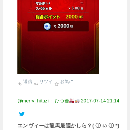
返信
リツイ
お気に
@merry_hituzi： ひつ爺
2017-07-14 21:14
エンヴィーは龍馬最適かしら？( ⓛ ω ⓛ *)