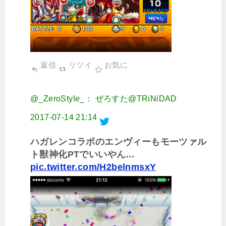
返信
リツイ
お気に
@_ZeroStyle_： ぜろすた@TRiNiDAD
2017-07-14 21:14
ハガレンコラボのエンヴィーもモーツァル
ト獣神化PTでいいやん…
pic.twitter.com/H2belnmsxY