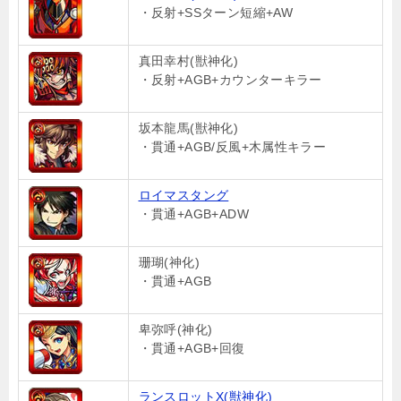
・反射+SSターン短縮+AW
真田幸村(獣神化)
・反射+AGB+カウンターキラー
坂本龍馬(獣神化)
・貫通+AGB/反風+木属性キラー
ロイマスタング
・貫通+AGB+ADW
珊瑚(神化)
・貫通+AGB
卑弥呼(神化)
・貫通+AGB+回復
ランスロットX(獣神化)