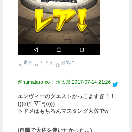
返信
リツイ
お気に
@numataromo： 沼太郎
2017-07-14 21:26
エンヴィーのクエストかっこよすぎ！！
(((o(*ﾟ▽ﾟ*)o)))
トドメはもちろんマスタング大佐でw
(自陣で大佐を使いたかった…)