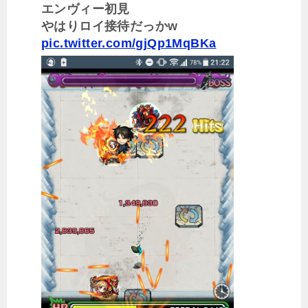
エンヴィー初見
やはりロイ接待だっかw
pic.twitter.com/gjQp1MqBKa