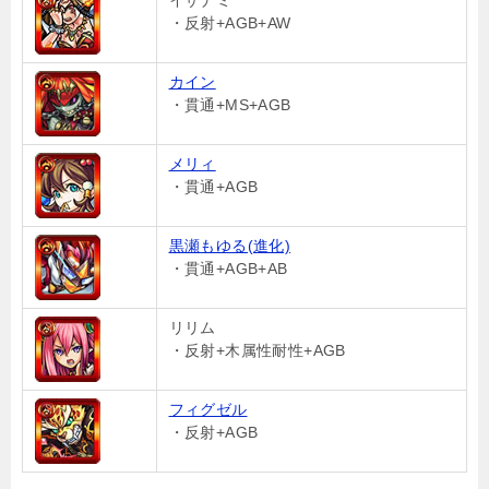
イザナミ
・反射+AGB+AW
カイン
・貫通+MS+AGB
メリィ
・貫通+AGB
黒瀬もゆる(進化)
・貫通+AGB+AB
リリム
・反射+木属性耐性+AGB
フィグゼル
・反射+AGB