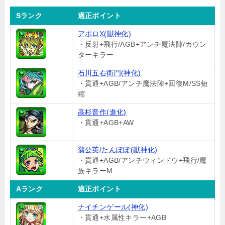
Sランク
適正ポイント
アポロX(獣神化)
・反射+飛行/AGB+アンチ魔法陣/カウン
ターキラー
石川五右衛門(神化)
・貫通+AGB/アンチ魔法陣+回復M/SS短
縮
高杉晋作(進化)
・貫通+AGB+AW
蒲公英/たんぽぽ(獣神化)
・貫通+AGB/アンチウィンドウ+飛行/魔
族キラーM
Aランク
適正ポイント
ナイチンゲール(神化)
・貫通+水属性キラー+AGB