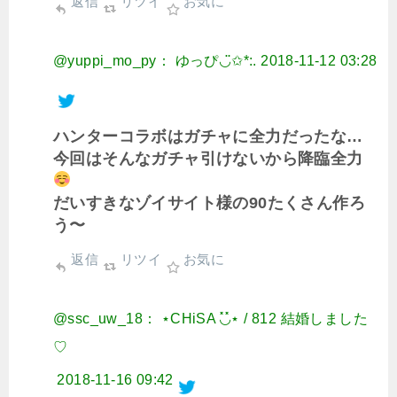
返信
リツイ
お気に
@yuppi_mo_py： ゆっぴ◡̈✩*:.
2018-11-12 03:28
ハンターコラボはガチャに全力だったな…
今回はそんなガチャ引けないから降臨全力
だいすきなゾイサイト様の90たくさん作ろ
う〜
返信
リツイ
お気に
@ssc_uw_18： ⋆CHiSA ◟̽◞̽⋆ / 812 結婚しました
♡
2018-11-16 09:42