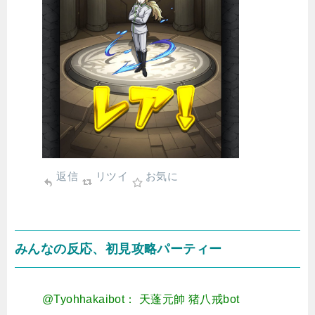
返信
リツイ
お気に
みんなの反応、初見攻略パーティー
@Tyohhakaibot： 天蓬元帥 猪八戒bot