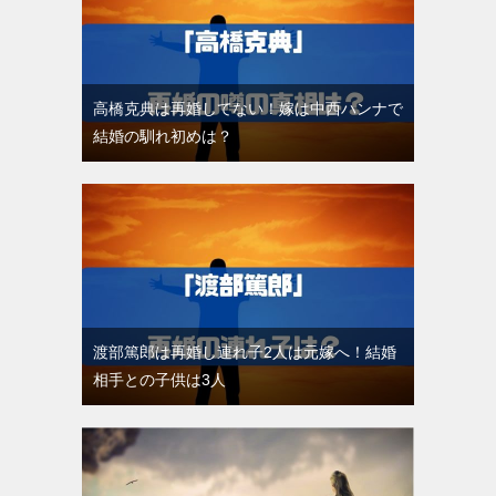
高橋克典は再婚してない！嫁は中西ハンナで
結婚の馴れ初めは？
渡部篤郎は再婚し連れ子2人は元嫁へ！結婚
相手との子供は3人