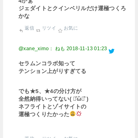
4かぁ
ジェダイトとクインベリルだけ運極つくろ
かな
返信
リツイ
お気に
@xane_ximo： ねも
2018-11-13 01:23
セラムンコラボ知って
テンション上がりすぎてる
でも★5、★4の分け方が
全然納得いってない( ･᷄ὢ･᷅ )
ネフライトとゾイサイトの
運極つくりたかった