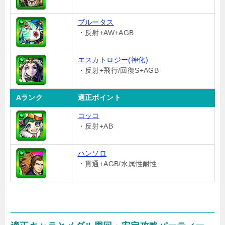
ブルータス
・反射+AW+AGB
エスカトロジー(神化)
・反射+飛行/回復S+AGB
Aランク
適正ポイント
コッコ
・反射+AB
ハンソロ
・貫通+AGB/水属性耐性