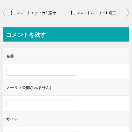
投
【モンスト】エティカ3(宿命の路) 適正キャラと攻略パーティー、ギミック
【モンスト】ハトリー1 適正キャラと攻略パーティー、ギミック(はとりー/凶人の祭壇)
稿
ナ
コメントを残す
ビ
ゲ
名前
ー
シ
ョ
ン
メール（公開されません）
サイト