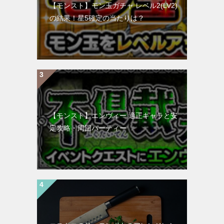
【モンスト】モン玉ガチャ レベル2(LV2)
の結果！星5確定の当たりは？
【モンスト】エンヴィー 適正キャラと安
定攻略・周回パーティー