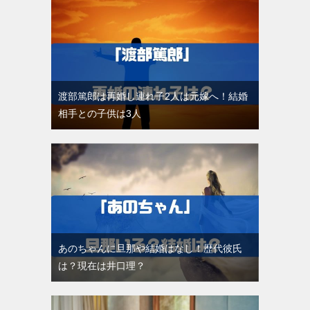
渡部篤郎は再婚し連れ子2人は元嫁へ！結婚
相手との子供は3人
あのちゃんに旦那や結婚はなし！歴代彼氏
は？現在は井口理？