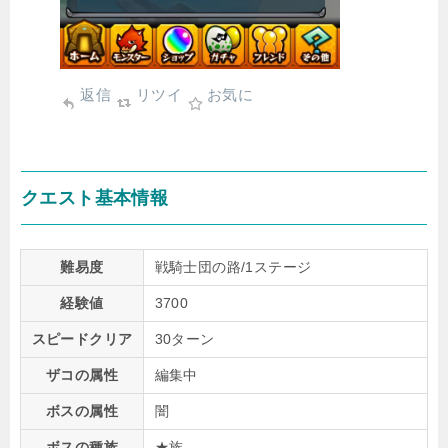
返信
リツイ
お気に
クエスト基本情報
難易度
戦騎士団の路/1ステージ
経験値
3700
スピードクリア
30ターン
ザコの属性
編集中
ボスの属性
闇
ボスの種族
★族