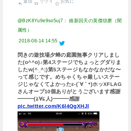
返信
リツイ
お気に
@BzK8Yu9e9so5uj7： 維新回天の英傑頌磨（闇
属性）
2018-08-14 14:55
閃きの遊技場夕蝉の庭園無事クリアしまし
た(o^^o)♪第4ステージでちょっとグダりま
したw(^_^;)第5ステージもなかなかだな〜
って感じです。めちゃくちゃ厳しいステー
ジじゃなくてよかったε-(´∀｀*)ホッXFLAG
さんオーブ10個ありがとうございます感謝
━━━(≧∀≦人)━━━感謝
pic.twitter.com/K6l4QgXHJl