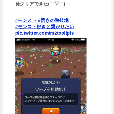
発クリアできた(￣▽￣)
#モンスト
#閃きの遊技場
#モンスト好きと繋がりたい
pic.twitter.com/m2txoilpis