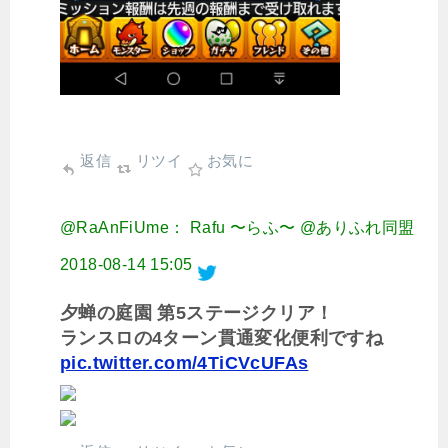
返信
リツイ
お気に
@RaAnFiUme： Rafu 〜らふ〜 @ありふれ同盟
2018-08-14 15:05
夕蝉の庭園 第5ステージクリア！
ランスロの4ターン貫通変化便利ですね
pic.twitter.com/4TiCVcUFAs