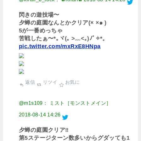
閃きの遊技場〜
夕蝉の庭園なんとかクリア(× ×๑ )
5が一番めっちゃ
苦戦したぁ〜*｡ヾ(｡ >﹏<｡)ﾉﾞ✧*。
pic.twitter.com/mxRxE8HNpa
返信
リツイ
お気に
@m1s109： ミスト［モンストメイン］
2018-08-14 14:26
夕蝉の庭園クリア‼︎
第5ステージターン数多いからグダッても1