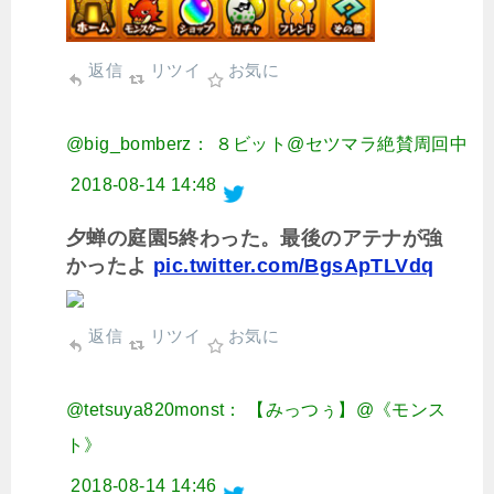
返信
リツイ
お気に
@big_bomberz： ８ビット@セツマラ絶賛周回中
2018-08-14 14:48
夕蝉の庭園5終わった。最後のアテナが強
かったよ
pic.twitter.com/BgsApTLVdq
返信
リツイ
お気に
@tetsuya820monst： 【みっつぅ】@《モンス
ト》
2018-08-14 14:46