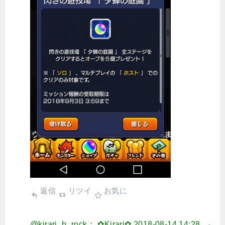
返信
リツイ
お気に
@kirari_b_rock： ✿Kirari✿
2018-08-14 14:28