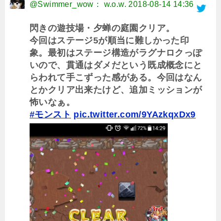
@Swimmer_wow： w.o.w.
2018-08-14 14:36
閃きの遊技場・夕蝉の庭園クリア。
今回はステージ5が順当に難しかった印
象。最初はステージ構造がラグナロクっぽ
いので、貫通はダメだという既成概念にと
らわれて手こずった感がある。今回はなん
とかクリア出来たけど、追加ミッションが
怖いなぁ。
#モンスト
pic.twitter.com/9YAzkqxDx9