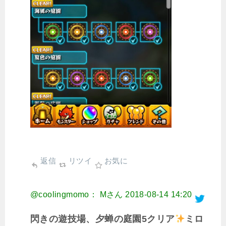
返信
リツイ
お気に
@coolingmomo： Mさん
2018-08-14 14:20
閃きの遊技場、夕蝉の庭園5クリア
ミロ