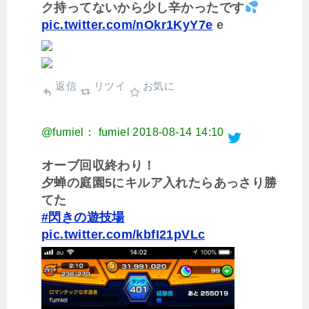
ク持ってないから少し辛かったです
pic.twitter.com/nOkr1KyY7e
e
返信
リツイ
お気に
@fumiel： fumiel
2018-08-14 14:10
オーブ回収終わり！
夕蝉の庭園5にキルア入れたらあっさり勝
てた
#閃きの遊技場
pic.twitter.com/kbfI21pVLc