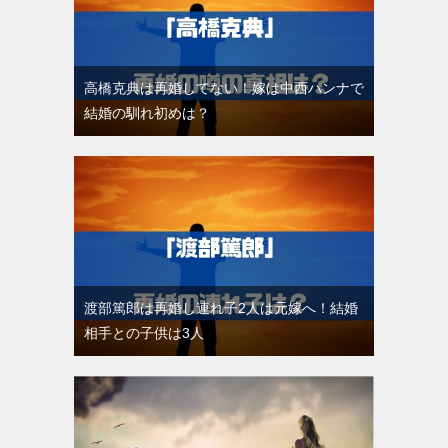
高橋克典は再婚してない！嫁は中西ハンナで
結婚の馴れ初めは？
渡部篤郎は再婚し連れ子2人は元嫁へ！結婚
相手との子供は3人