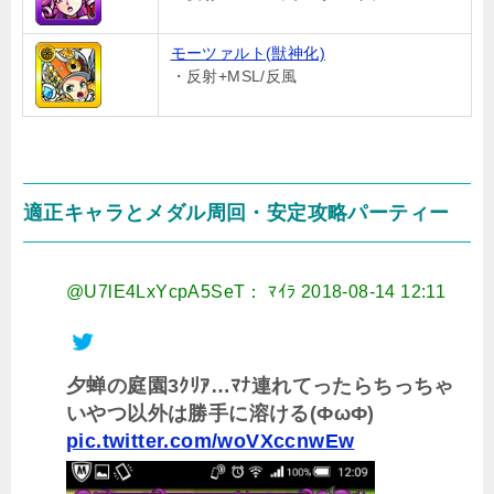
モーツァルト(獣神化)
・反射+MSL/反風
適正キャラとメダル周回・安定攻略パーティー
@U7lE4LxYcpA5SeT： ﾏｲﾗ
2018-08-14 12:11
夕蝉の庭園3ｸﾘｱ…ﾏﾅ連れてったらちっちゃ
いやつ以外は勝手に溶ける(ФωФ)
pic.twitter.com/woVXccnwEw