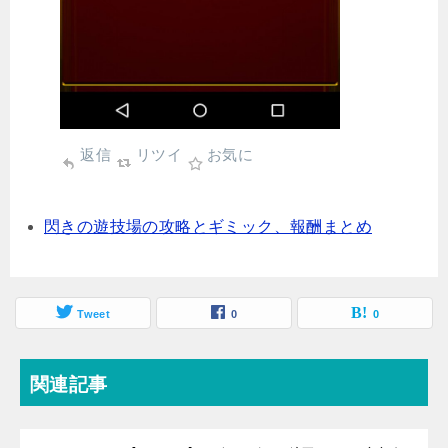
返信
リツイ
お気に
閃きの遊技場の攻略とギミック、報酬まとめ
Tweet
0
0
関連記事