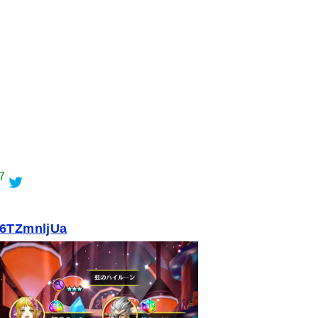
7
U6TZmnljUa