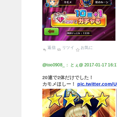
返信
リツイ
お気に
@too0908_： とぇ@
2017-01-17 16:1
20連で2体だけでした！
カモメほしー！
pic.twitter.com/