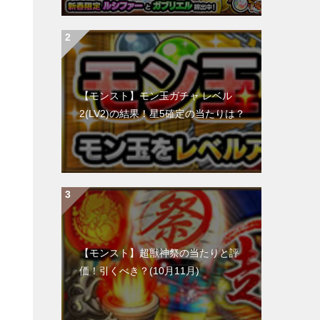
【モンスト】モン玉ガチャ レベル
2(LV2)の結果！星5確定の当たりは？
【モンスト】超獣神祭の当たりと評
価！引くべき？(10月11月)