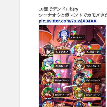
10連でデンドロb(ry
シャナオウと赤マントでカモメきたー三└
pic.twitter.com/7xlwjX34XA