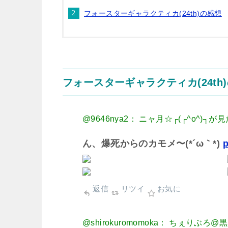
フォースターギャラクティカ(24th)の感想
フォースターギャラクティカ(24t
@9646nya2： ニャ月☆┌(┌^o^)┐が
ん、爆死からのカモメ〜(*´ω｀*)
p
返信
リツイ
お気に
@shirokuromomoka： ちぇりぶ