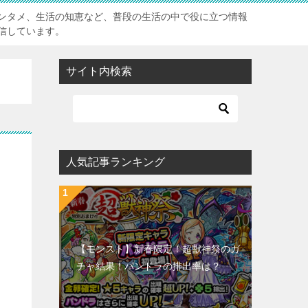
ンタメ、生活の知恵など、普段の生活の中で役に立つ情報
信しています。
サイト内検索
カ
人気記事ランキング
【モンスト】新春限定！超獣神祭のガ
チャ結果！パンドラの排出率は？