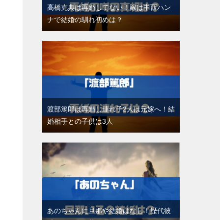
高橋克典は再婚してない！嫁は中西ハン
ナで結婚の馴れ初めは？
渡部篤郎は再婚し連れ子2人は元嫁へ！結
婚相手との子供は3人
あのちゃんに旦那や結婚はなし！歴代彼