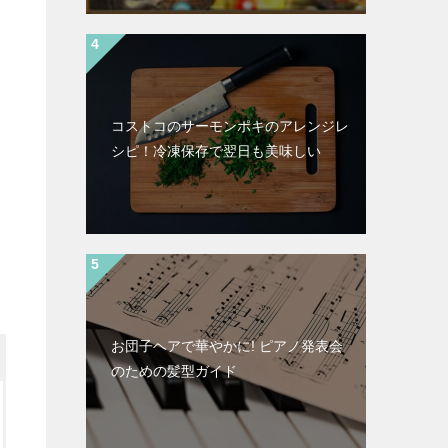
コストコのサーモンポキのアレンジレ
シピ！冷凍保存で翌日も美味しい
お団子ヘアで華やかに! ピアノ発表会
のための髪型ガイド