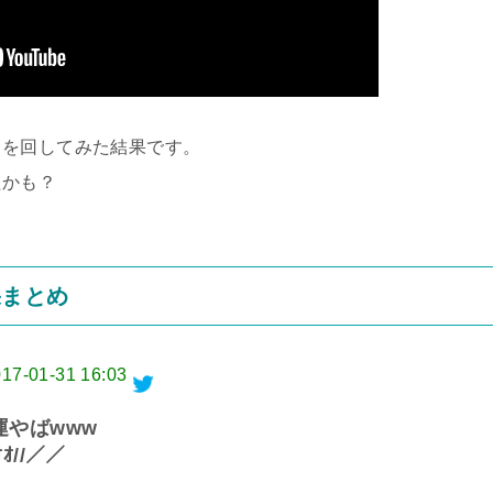
ャを回してみた結果です。
たかも？
果まとめ
17-01-31 16:03
やばwww
ｵｵ//／／