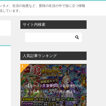
ンタメ、生活の知恵など、普段の生活の中で役に立つ情報
信しています。
サイト内検索
ク
人気記事ランキング
【モンスト】新春限定！超獣神祭のガ
チャ結果！パンドラの排出率は？