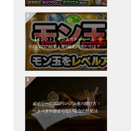
【モンスト】モン玉ガチャ レベル
2(LV2)の結果！星5確定の当たりは？
ダイソーの300円レジン液の開け方！
ベタベタや固まらない場合の対処法