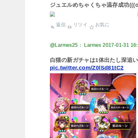
ジュエルめちゃくちゃ温存成功(((o(*ﾟ
返信
リツイ
お気に
@Larmes25： Larmes
2017-01-31 16
白猫の新ガチャは1体出たし深追
pic.twitter.com/Z0lSd81tC2