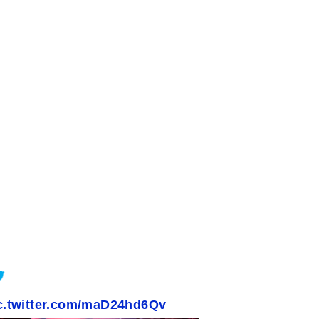
c.twitter.com/maD24hd6Qv