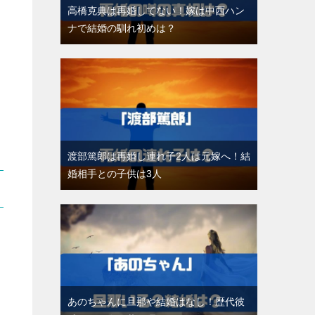
高橋克典は再婚してない！嫁は中西ハン
ナで結婚の馴れ初めは？
渡部篤郎は再婚し連れ子2人は元嫁へ！結
婚相手との子供は3人
あのちゃんに旦那や結婚はなし！歴代彼