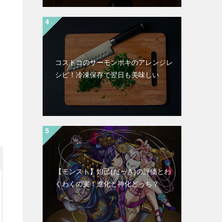
コストコのサーモンポキのアレンジレ
シピ！冷凍保存で翌日も美味しい
【モンスト】妲己(だっき)の評価とわ
くわくの実！進化と神化どっち？