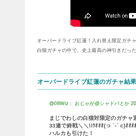
オーバードライブ紅蓮！入れ替え限定ガチ
白猫ガチャの中で、史上最高の神引きだっ
オーバードライブ紅蓮のガチャ結
@08Wiz： おじゃが@シャドバとか
20
まじでわしの白猫対限定のガチャ運
33連で終戦＼＼\\ｳｵｵｵ(っ `-´ c)ｵｵｵ
ハルカも引けた！