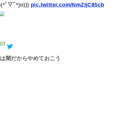
▽ﾟ*)o)))
pic.twitter.com/NmZIjC85cb
:03
いは闇だからやめておこう