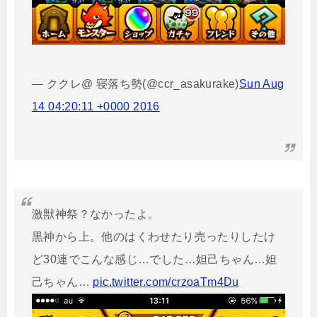
— ククレ@ 寝落ち勢(@ccr_asakurake)
Sun Aug
14 04:20:11 +0000 2016
激獣神祭？なかったよ。
黒神から上。他のはくわせたり売ったりしたけ
ど30連でこんな感じ…でした…妲己ちゃん…妲
己ちゃん…
pic.twitter.com/crzoaTm4Du