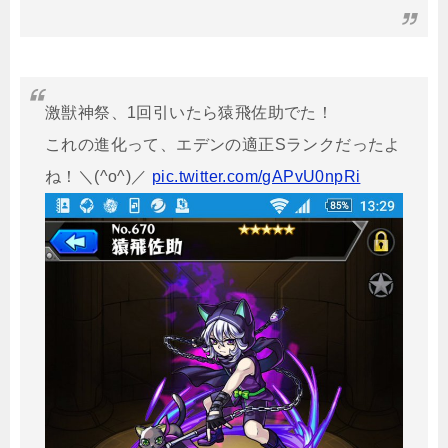
激獣神祭、1回引いたら猿飛佐助でた！
これの進化って、エデンの適正Sランクだったよ
ね！＼(^o^)／
pic.twitter.com/gAPvU0npRi