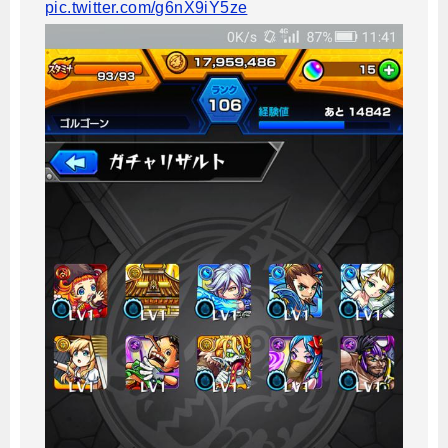
pic.twitter.com/g6nX9iY5ze