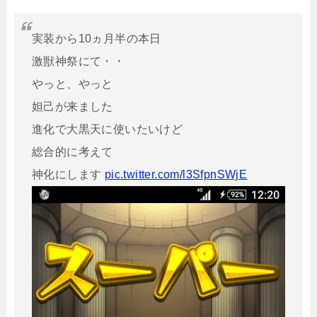
実装から10ヵ月半の本日
激獣神祭にて・・
やっと、やっと
妲己が来ました
進化で大黒天に使いたいけど
総合的に考えて
神化にします
pic.twitter.com/l3SfpnSWjE