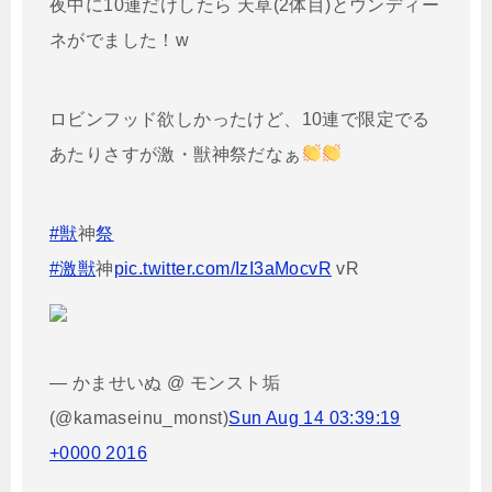
夜中に10連だけしたら 天草(2体目)とウンディー
ネがでました！w
ロビンフッド欲しかったけど、10連で限定でる
あたりさすが激・獣神祭だなぁ
#獣
神
祭
#激獣
神
pic.twitter.com/IzI3aMocvR
vR
— かませいぬ @ モンスト垢
(@kamaseinu_monst)
Sun Aug 14 03:39:19
+0000 2016