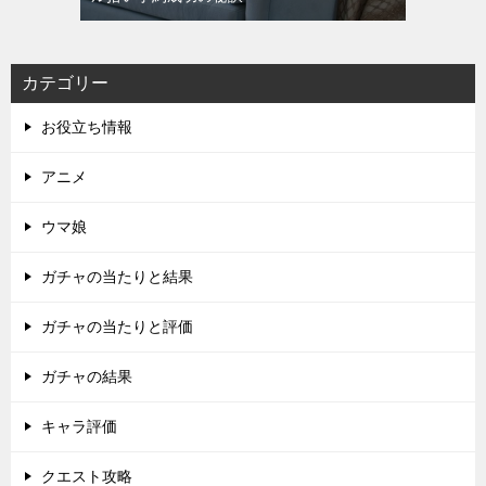
カテゴリー
お役立ち情報
アニメ
ウマ娘
ガチャの当たりと結果
ガチャの当たりと評価
ガチャの結果
キャラ評価
クエスト攻略