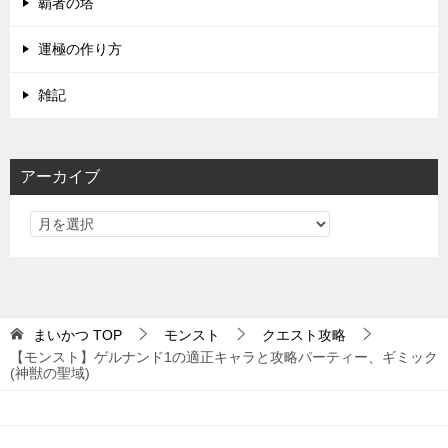
覇者の塔
運極の作り方
雑記
アーカイブ
まいかつ
TOP
モンスト
クエスト攻略
【モンスト】ゲルナンド1の適正キャラと攻略パーティー、ギミック
(神獣の聖域)