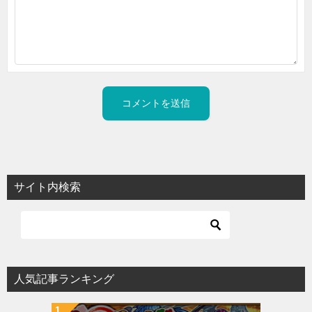
サイト内検索
人気記事ランキング