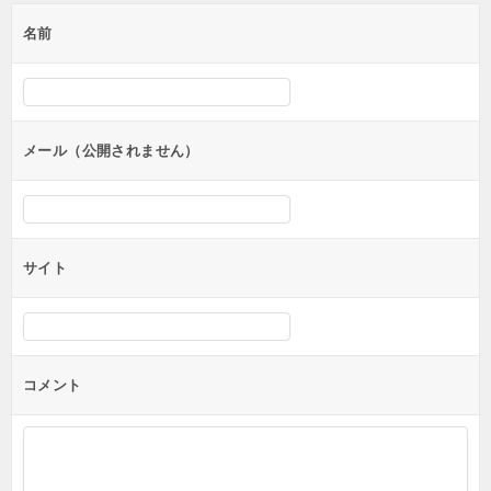
ゲ
名前
ー
シ
ョ
ン
メール（公開されません）
サイト
コメント