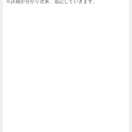
※詳細が分かり次第、追記していきます。