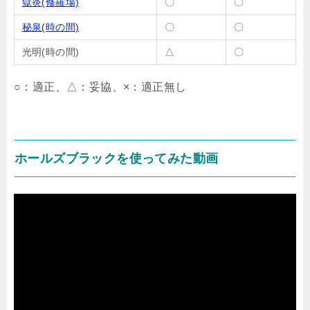
獄炎(修羅場)
〇
〇
秘泉(時の間)
〇
〇
光明(時の間)
△
〇
○：適正、△：妥協、×：適正無し
ホールズブラックを使ってみた動画