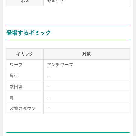
ボス
セルケト
登場するギミック
ギミック
対策
ワープ
アンチワープ
蘇生
–
敵回復
–
毒
–
攻撃力ダウン
–