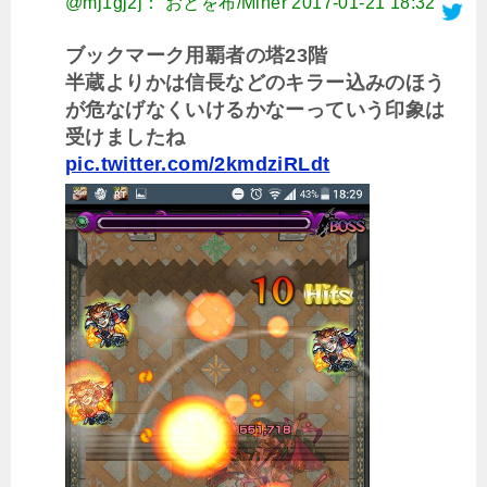
@mj1gj2j： おとを布/Miner
2017-01-21 18:32
ブックマーク用覇者の塔23階
半蔵よりかは信長などのキラー込みのほう
が危なげなくいけるかなーっていう印象は
受けましたね
pic.twitter.com/2kmdziRLdt