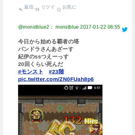
返信
リツイ
お気に
@monstblue2： monstblue
2017-01-22 06:55
今日から始める覇者の塔
パンドラさんあざーす
紀伊のssつえーっす
20回くらい死んだ
#モンスト
#23階
pic.twitter.com/ZN0FUah8p6