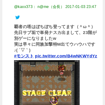
@kaxx373： n@me（会長）
2017-01-03 23:47
覇者の塔はぼちぼち登ってます（＾ω＾）
先日サブ垢で単発ナスカ出まして、23階が
別ゲーになりましたw
実は早々に同族加撃特M出てウハウハです
♪( ´▽｀)
#モンスト
pic.twitter.com/B4wNKWYdYz