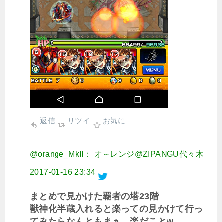
返信
リツイ
お気に
@orange_MkII： オ～レンジ@ZIPANGU代々木
2017-01-16 23:34
まとめで見かけた覇者の塔23階
獣神化半蔵入れると楽っての見かけて行っ
てみたらなんともまぁ、楽だことw