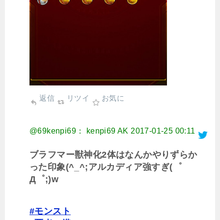
返信
リツイ
お気に
@69kenpi69： kenpi69 AK
2017-01-25 00:11
ブラフマー獣神化2体はなんかやりずらか
った印象(^_^;アルカディア強すぎ(゜
Д゜;)w
#モンスト