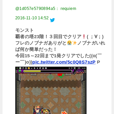
@1d057e5790894a5： requiem
2016-11-10 14:52
モンスト
覇者の塔23階！３回目でクリア
( ；∀；)
フレのノブナガありがと
ノブナガいれ
ば何か簡単だった！
今回15～22回まで1発クリアでした((o(￣
ー￣)o))
pic.twitter.com/5c0Q8S7szP
P