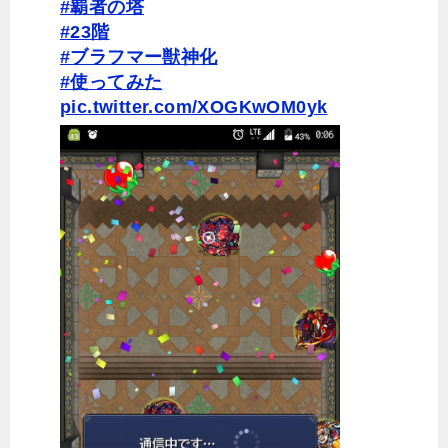
#覇者の塔
#23階
#ブラフマー獣神化
#使ってみた
pic.twitter.com/XOGKwOM0yk