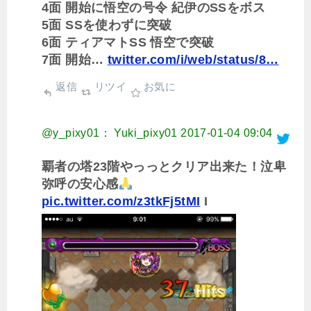
4面 開始に悟空の号令 紀伊のSSをボス
5面 SSを使わずに突破
6面 ティアマトSS 悟空で突破
7面 開始…
twitter.com/i/web/status/8…
返信
リツイ
お気に
@y_pixy01： Yuki_pixy01
2017-01-04 09:04
覇者の塔23階やっっとクリア出来た！泣卑
弥呼の安心感
pic.twitter.com/z3tkFj5tMI
I