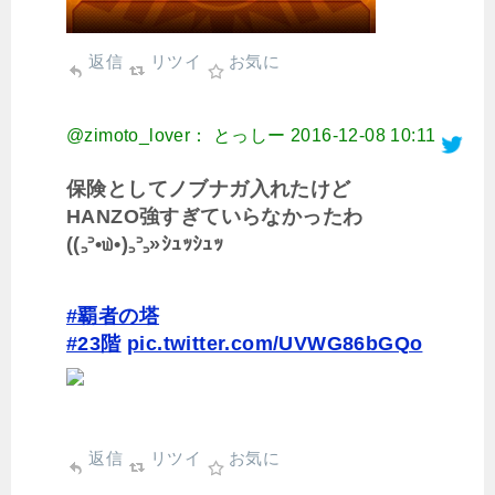
返信
リツイ
お気に
@zimoto_lover： とっしー
2016-12-08 10:11
保険としてノブナガ入れたけど
HANZO強すぎていらなかったわ
((꜆꜄•௰•)꜆꜄꜆»ｼｭｯｼｭｯ
#覇者の塔
#23階
pic.twitter.com/UVWG86bGQo
返信
リツイ
お気に