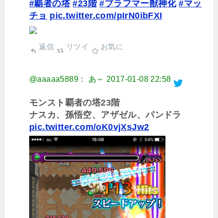
#覇者の塔
#23階
#ブラフマー獣神化
#マッ
チョ
pic.twitter.com/pIrN0ibFXI
返信
リツイ
お気に
@aaaaa5889： あ～
2017-01-08 22:58
モンスト覇者の塔23階
ナスカ、孫悟空、アザゼル、パンドラ
pic.twitter.com/oK0vjXsJw2