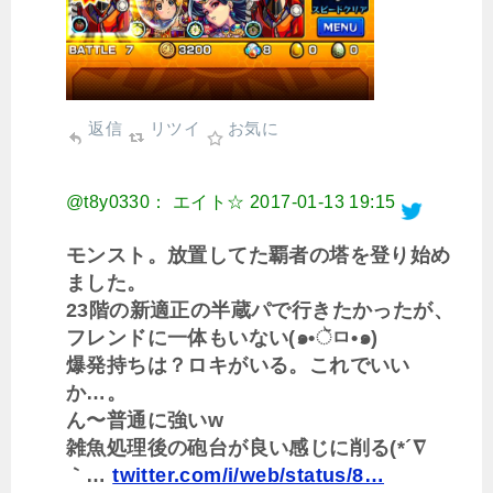
返信
リツイ
お気に
@t8y0330： エイト☆
2017-01-13 19:15
モンスト。放置してた覇者の塔を登り始め
ました。
23階の新適正の半蔵パで行きたかったが、
フレンドに一体もいない(๑•ૅㅁ•๑)
爆発持ちは？ロキがいる。これでいい
か…。
ん〜普通に強いw
雑魚処理後の砲台が良い感じに削る(*´∇
｀…
twitter.com/i/web/status/8…