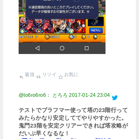
返信
リツイ
お気に
@to6ro6ro6： とろろ
2017-01-24 23:04
テストでブラフマー使って塔の23階行って
みたらかなり安定しててやりやすかった。
鬼門23階を安定クリアーできれば塔攻略が
だいぶ早くなるな！