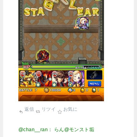
返信
リツイ
お気に
@chan__ran： らん@モンスト垢