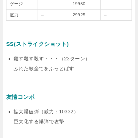
ゲージ
–
19950
–
底力
–
29925
–
SS(ストライクショット)
殺す殺す殺す・・・（23ターン）
ふれた敵全てをふっとばす
友情コンボ
拡大爆破弾（威力：10332）
巨大化する爆弾で攻撃