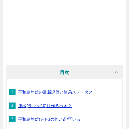
目次
平和島静雄の最新評価と簡易ステータス
運極(ラック90)は作るべき？
平和島静雄(進化)の強い点/弱い点