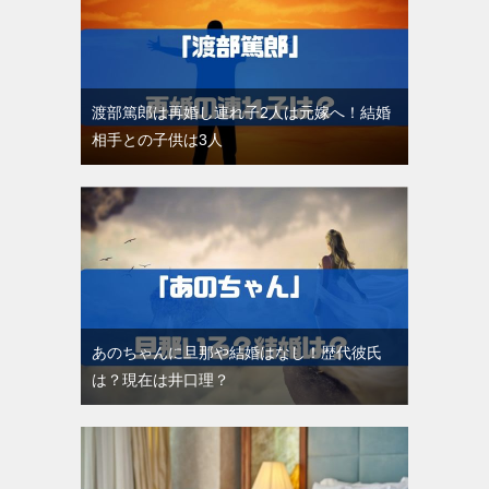
渡部篤郎は再婚し連れ子2人は元嫁へ！結婚
相手との子供は3人
あのちゃんに旦那や結婚はなし！歴代彼氏
は？現在は井口理？