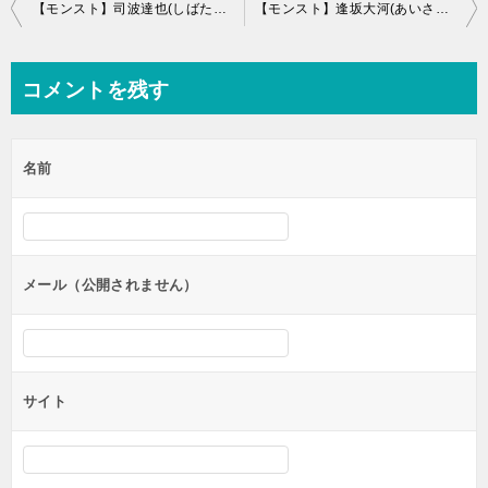
投
【モンスト】司波達也(しばたつや)の評価と運極適正
【モンスト】逢坂大河(あいさかたいが)の評価と運極適正
稿
ナ
コメントを残す
ビ
ゲ
名前
ー
シ
ョ
ン
メール（公開されません）
サイト