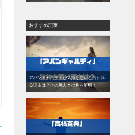
おすすめ記事
アバンギャルディが気持ち悪いと言われ
る理由は？その魅力と批判を解明！