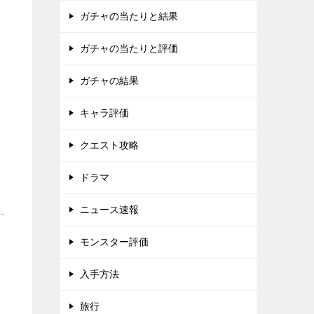
ガチャの当たりと結果
ガチャの当たりと評価
ガチャの結果
キャラ評価
クエスト攻略
ドラマ
ニュース速報
モンスター評価
入手方法
旅行