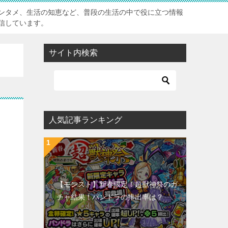
ンタメ、生活の知恵など、普段の生活の中で役に立つ情報
信しています。
サイト内検索
人気記事ランキング
【モンスト】新春限定！超獣神祭のガ
チャ結果！パンドラの排出率は？