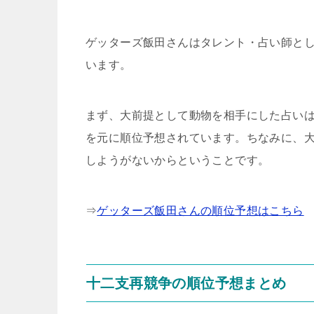
ゲッターズ飯田さんはタレント・占い師とし
います。
まず、大前提として動物を相手にした占い
を元に順位予想されています。ちなみに、
しようがないからということです。
⇒
ゲッターズ飯田さんの順位予想はこちら
十二支再競争の順位予想まとめ