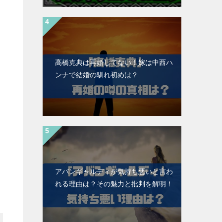
高橋克典は再婚してない！嫁は中西ハ
ンナで結婚の馴れ初めは？
アバンギャルディが気持ち悪いと言わ
れる理由は？その魅力と批判を解明！