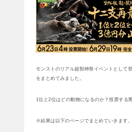
モンストのリアル超獣神祭イベントとして登
をまとめてみました。
1位と2位はどの動物になるのか？投票する
※結果は以下のページでまとめていきます