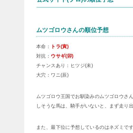
ムツゴロウさんの順位予想
本命：
トラ(寅)
対抗：
ウサギ(卯)
チャンスあり：ヒツジ(未)
大穴：ワニ(辰)
ムツゴロウ王国でお馴染みのムツゴロウさん
しそうな馬は、騎手がいないと、まず走り
また、最下位に予想しているのはネズミで