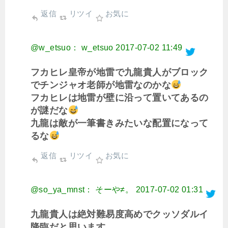
返信
リツイ
お気に
@w_etsuo： w_etsuo
2017-07-02 11:49
フカヒレ皇帝が地雷で九龍貴人がブロック
でチンジャオ老師が地雷なのかな
フカヒレは地雷が壁に沿って置いてあるの
が謎だな
九龍は敵が一筆書きみたいな配置になって
るな
返信
リツイ
お気に
@so_ya_mnst： そーや≠。
2017-07-02 01:31
九龍貴人は絶対難易度高めでクッソダルイ
降臨だと思います