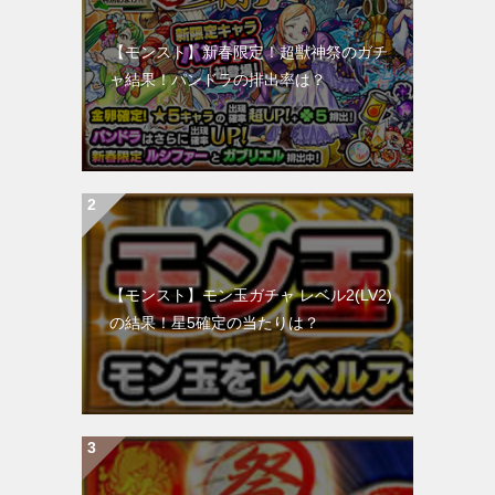
【モンスト】新春限定！超獣神祭のガチ
ャ結果！パンドラの排出率は？
【モンスト】モン玉ガチャ レベル2(LV2)
の結果！星5確定の当たりは？