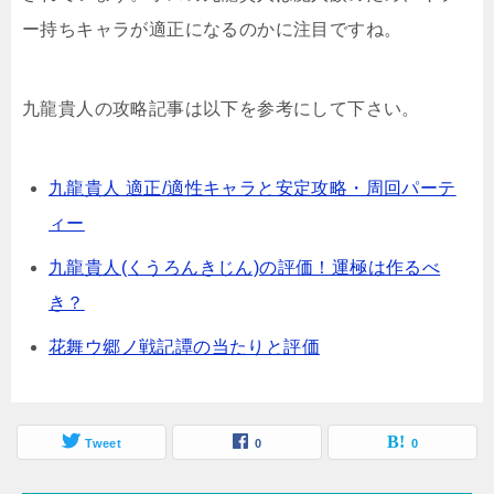
ー持ちキャラが適正になるのかに注目ですね。
九龍貴人の攻略記事は以下を参考にして下さい。
九龍貴人 適正/適性キャラと安定攻略・周回パーテ
ィー
九龍貴人(くうろんきじん)の評価！運極は作るべ
き？
花舞ウ郷ノ戦記譚の当たりと評価
Tweet
0
0