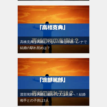
高橋克典は再婚してない！嫁は中西ハンナで
結婚の馴れ初めは？
渡部篤郎は再婚し連れ子2人は元嫁へ！結婚
相手との子供は3人