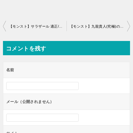
投
【モンスト】サラザール 適正/適性キャラと安定攻略・周回パーティー
【モンスト】九龍貴人(究極)のギミック予想と解析攻略(くうろんきじん)
稿
ナ
コメントを残す
ビ
ゲ
名前
ー
シ
ョ
ン
メール（公開されません）