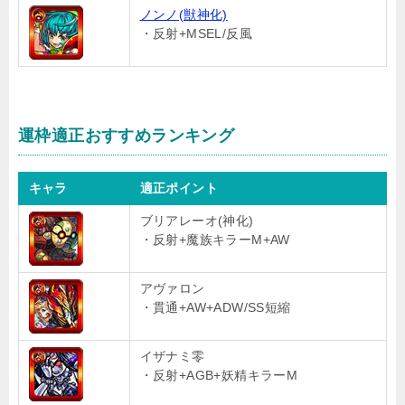
ノンノ(獣神化)
・反射+MSEL/反風
運枠適正おすすめランキング
キャラ
適正ポイント
ブリアレーオ(神化)
・反射+魔族キラーM+AW
アヴァロン
・貫通+AW+ADW/SS短縮
イザナミ零
・反射+AGB+妖精キラーM