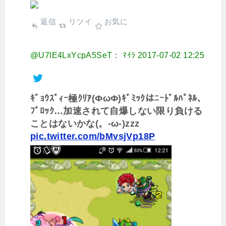
返信
リツイ
お気に
@U7lE4LxYcpA5SeT： ﾏｲﾗ
2017-07-02 12:25
ｷﾞｮｳｽﾞｨｰ極ｸﾘｱ(ФωФ)ｷﾞﾐｯｸはﾆｰﾄﾞﾙﾊﾟﾈﾙ、
ﾌﾞﾛｯｸ…加速されて自爆しない限り負ける
ことはないかな(。-ω-)zzz
pic.twitter.com/bMvsjVp18P