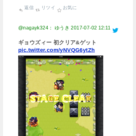
返信
リツイ
お気に
@nagayk324： ゆうき
2017-07-02 12:11
ギョウズィー 初クリア&ゲット
pic.twitter.com/yNVQG6ytZh