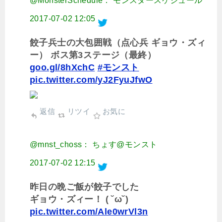
@MonsterSchedule： モンスタースケジュール
2017-07-02 12:05
餃子兵士の大包囲戦（点心兵 ギョウ・ズィ
ー） ボス第3ステージ（最終）
goo.gl/8hXchC
#モンスト
pic.twitter.com/yJ2FyuJfwO
返信
リツイ
お気に
@mnst_choss： ちょす@モンスト
2017-07-02 12:15
昨日の晩ご飯が餃子でした
ギョウ・ズィー！ ( ˘ω˘)
pic.twitter.com/Ale0wrVl3n