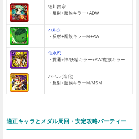
徳川吉宗
・反射+魔族キラー+ADW
ハルク
・反射+魔族キラーM+AW
仙水忍
・貫通+神/妖精キラー+AW/魔族キラー
バベル(進化)
・反射+魔族キラーM/MSM
適正キャラとメダル周回・安定攻略パーティー