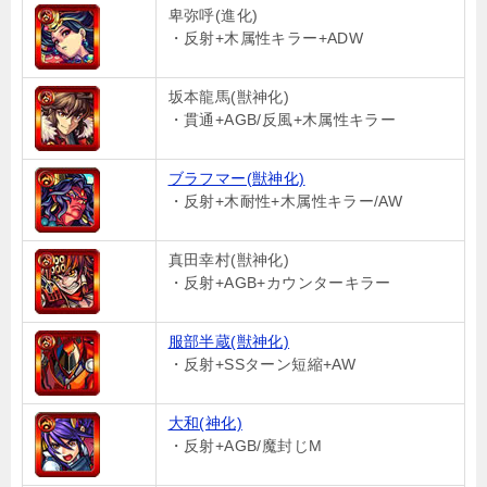
卑弥呼(進化)
・反射+木属性キラー+ADW
坂本龍馬(獣神化)
・貫通+AGB/反風+木属性キラー
ブラフマー(獣神化)
・反射+木耐性+木属性キラー/AW
真田幸村(獣神化)
・反射+AGB+カウンターキラー
服部半蔵(獣神化)
・反射+SSターン短縮+AW
大和(神化)
・反射+AGB/魔封じM