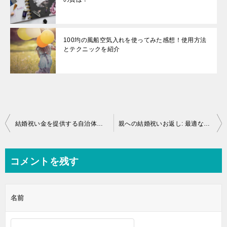
100均の風船空気入れを使ってみた感想！使用方法
とテクニックを紹介
投
結婚祝い金を提供する自治体完全ガイド：制度と申請方法
親への結婚祝いお返し: 最適なタイミングとは？旅行はあり？
稿
ナ
コメントを残す
ビ
ゲ
名前
ー
シ