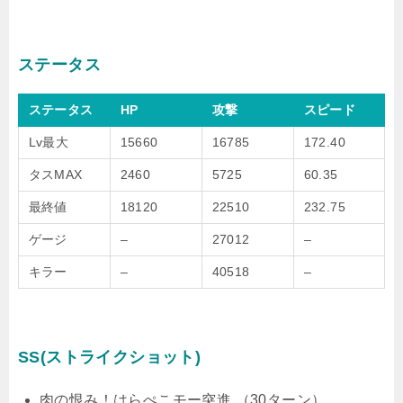
ステータス
ステータス
HP
攻撃
スピード
Lv最大
15660
16785
172.40
タスMAX
2460
5725
60.35
最終値
18120
22510
232.75
ゲージ
–
27012
–
キラー
–
40518
–
SS(ストライクショット)
肉の恨み！はらぺこモー突進 （30ターン）