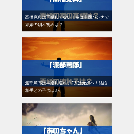
高橋克典は再婚してない！嫁は中西ハンナで
結婚の馴れ初めは？
渡部篤郎は再婚し連れ子2人は元嫁へ！結婚
相手との子供は3人