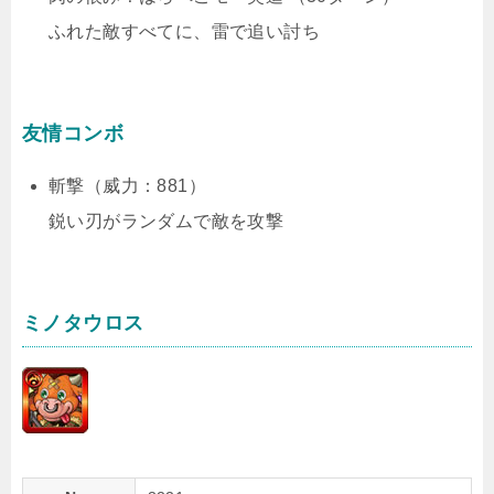
ふれた敵すべてに、雷で追い討ち
友情コンボ
斬撃（威力：881）
鋭い刃がランダムで敵を攻撃
ミノタウロス