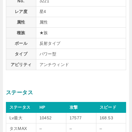
No.
3221
レア度
星4
属性
属性
種族
★族
ボール
反射タイプ
タイプ
パワー型
アビリティ
アンチウィンド
ステータス
ステータス
HP
攻撃
スピード
Lv最大
10452
17577
168.53
タスMAX
–
–
–