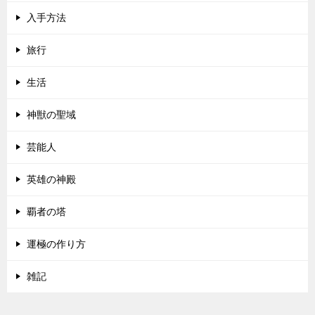
入手方法
旅行
生活
神獣の聖域
芸能人
英雄の神殿
覇者の塔
運極の作り方
雑記